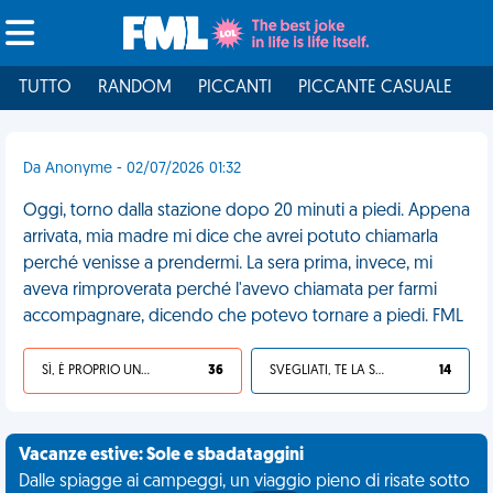
TUTTO
RANDOM
PICCANTI
PICCANTE CASUALE
I
Da Anonyme - 02/07/2026 01:32
Oggi, torno dalla stazione dopo 20 minuti a piedi. Appena
arrivata, mia madre mi dice che avrei potuto chiamarla
perché venisse a prendermi. La sera prima, invece, mi
aveva rimproverata perché l'avevo chiamata per farmi
accompagnare, dicendo che potevo tornare a piedi. FML
SÌ, È PROPRIO UNA VDM!
36
SVEGLIATI, TE LA SEI CERCATA!
14
Vacanze estive: Sole e sbadataggini
Dalle spiagge ai campeggi, un viaggio pieno di risate sotto