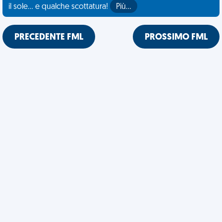
il sole... e qualche scottatura!
Più…
PRECEDENTE FML
PROSSIMO FML