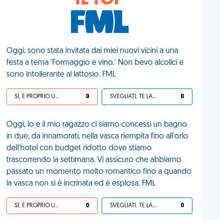
IL TOP
Oggi, sono stata invitata dai miei nuovi vicini a una
festa a tema 'Formaggio e vino.' Non bevo alcolici e
sono intollerante al lattosio. FML
SÌ, È PROPRIO UNA VDM!
0
SVEGLIATI, TE LA SEI CERCATA!
0
Oggi, io e il mio ragazzo ci siamo concessi un bagno
in due, da innamorati, nella vasca riempita fino all'orlo
dell'hotel con budget ridotto dove stiamo
trascorrendo la settimana. Vi assicuro che abbiamo
passato un momento molto romantico fino a quando
la vasca non si è incrinata ed è esplosa. FML
SÌ, È PROPRIO UNA VDM!
0
SVEGLIATI, TE LA SEI CERCATA!
0