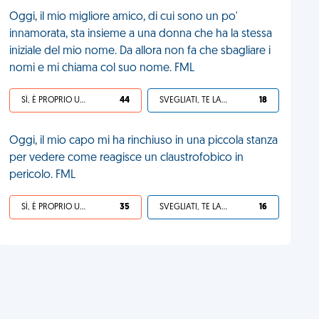
Oggi, il mio migliore amico, di cui sono un po'
innamorata, sta insieme a una donna che ha la stessa
iniziale del mio nome. Da allora non fa che sbagliare i
nomi e mi chiama col suo nome. FML
SÌ, È PROPRIO UNA VDM!
44
SVEGLIATI, TE LA SEI CERCATA!
18
Oggi, il mio capo mi ha rinchiuso in una piccola stanza
per vedere come reagisce un claustrofobico in
pericolo. FML
SÌ, È PROPRIO UNA VDM!
35
SVEGLIATI, TE LA SEI CERCATA!
16