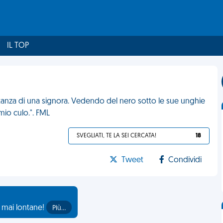
IL TOP
stanza di una signora. Vedendo del nero sotto le sue unghie
 mio culo.". FML
SVEGLIATI, TE LA SEI CERCATA!
18
Tweet
Condividi
o mai lontane!
Più…