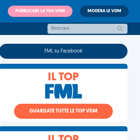
PUBBLICARE LA TUA VDM
MODERA LE VDM
FML su Facebook
IL TOP
GUARDATE TUTTE LE TOP VDM