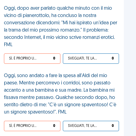
Oggi, dopo aver parlato qualche minuto con il mio
vicino di pianerottolo, ha concluso la nostra
conversazione dicendomi: "Mi hai ispirato un'idea per
la trama del mio prossimo romanzo." Il problema:
secondo Internet, il mio vicino scrive romanzi erotici.
FML
SÌ, È PROPRIO UNA VDM!
0
SVEGLIATI, TE LA SEI CERCATA!
0
Oggi, sono andato a fare la spesa all'Aldi del mio
paese. Mentre percorrevo i corridoi, sono passato
accanto a una bambina e sua madre. La bambina mi
fissava mentre passavo. Qualche secondo dopo, ho
sentito dietro di me: "C'è un signore spaventoso! C'è
un signore spaventoso!". FML
SÌ, È PROPRIO UNA VDM!
0
SVEGLIATI, TE LA SEI CERCATA!
0