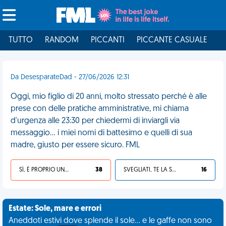
TUTTO
RANDOM
PICCANTI
PICCANTE CASUALE
I
Da DesesparateDad - 27/06/2026 12:31
Oggi, mio figlio di 20 anni, molto stressato perché è alle
prese con delle pratiche amministrative, mi chiama
d'urgenza alle 23:30 per chiedermi di inviargli via
messaggio... i miei nomi di battesimo e quelli di sua
madre, giusto per essere sicuro. FML
SÌ, È PROPRIO UNA VDM!
38
SVEGLIATI, TE LA SEI CERCATA!
16
Estate: Sole, mare e errori
Aneddoti estivi dove splende il sole... e le gaffe non sono