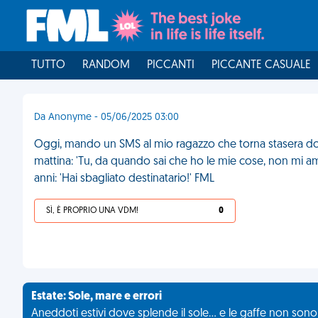
TUTTO
RANDOM
PICCANTI
PICCANTE CASUALE
Da Anonyme - 05/06/2025 03:00
Oggi, mando un SMS al mio ragazzo che torna stasera dopo 
mattina: 'Tu, da quando sai che ho le mie cose, non mi am
anni: 'Hai sbagliato destinatario!' FML
SÌ, È PROPRIO UNA VDM!
0
Estate: Sole, mare e errori
Aneddoti estivi dove splende il sole... e le gaffe non son