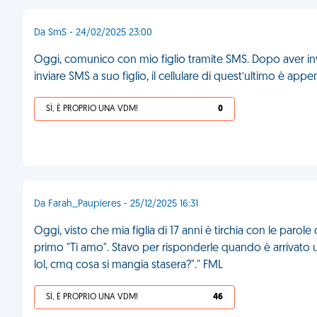
Da SmS - 24/02/2025 23:00
Oggi, comunico con mio figlio tramite SMS. Dopo aver invi
inviare SMS a suo figlio, il cellulare di quest’ultimo è app
SÌ, È PROPRIO UNA VDM!
0
Da Farah_Paupieres - 25/12/2025 16:31
Oggi, visto che mia figlia di 17 anni è tirchia con le paro
primo "Ti amo". Stavo per risponderle quando è arrivat
lol, cmq cosa si mangia stasera?"." FML
SÌ, È PROPRIO UNA VDM!
46