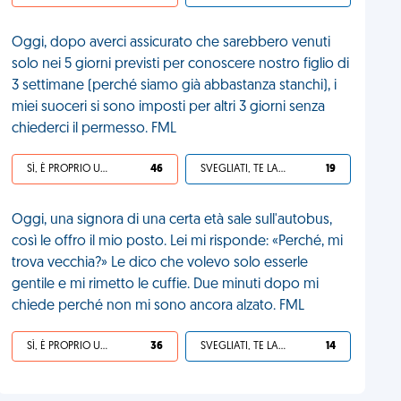
Oggi, dopo averci assicurato che sarebbero venuti
solo nei 5 giorni previsti per conoscere nostro figlio di
3 settimane (perché siamo già abbastanza stanchi), i
miei suoceri si sono imposti per altri 3 giorni senza
chiederci il permesso. FML
SÌ, È PROPRIO UNA VDM!
46
SVEGLIATI, TE LA SEI CERCATA!
19
Oggi, una signora di una certa età sale sull'autobus,
così le offro il mio posto. Lei mi risponde: «Perché, mi
trova vecchia?» Le dico che volevo solo esserle
gentile e mi rimetto le cuffie. Due minuti dopo mi
chiede perché non mi sono ancora alzato. FML
SÌ, È PROPRIO UNA VDM!
36
SVEGLIATI, TE LA SEI CERCATA!
14