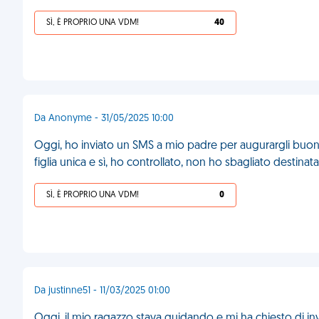
SÌ, È PROPRIO UNA VDM!
40
Da Anonyme - 31/05/2025 10:00
Oggi, ho inviato un SMS a mio padre per augurargli buon 
figlia unica e sì, ho controllato, non ho sbagliato destinat
SÌ, È PROPRIO UNA VDM!
0
Da justinne51 - 11/03/2025 01:00
Oggi, il mio ragazzo stava guidando e mi ha chiesto di invia