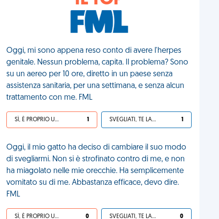
IL TOP
Oggi, mi sono appena reso conto di avere l'herpes
genitale. Nessun problema, capita. Il problema? Sono
su un aereo per 10 ore, diretto in un paese senza
assistenza sanitaria, per una settimana, e senza alcun
trattamento con me. FML
SÌ, È PROPRIO UNA VDM!
1
SVEGLIATI, TE LA SEI CERCATA!
1
Oggi, il mio gatto ha deciso di cambiare il suo modo
di svegliarmi. Non si è strofinato contro di me, e non
ha miagolato nelle mie orecchie. Ha semplicemente
vomitato su di me. Abbastanza efficace, devo dire.
FML
SÌ, È PROPRIO UNA VDM!
0
SVEGLIATI, TE LA SEI CERCATA!
0