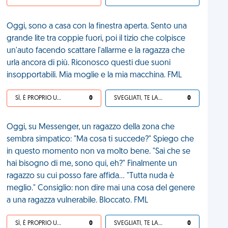
Oggi, sono a casa con la finestra aperta. Sento una
grande lite tra coppie fuori, poi il tizio che colpisce
un'auto facendo scattare l'allarme e la ragazza che
urla ancora di più. Riconosco questi due suoni
insopportabili. Mia moglie e la mia macchina. FML
SÌ, È PROPRIO UNA VDM!
0
SVEGLIATI, TE LA SEI CERCATA!
0
Oggi, su Messenger, un ragazzo della zona che
sembra simpatico: "Ma cosa ti succede?" Spiego che
in questo momento non va molto bene. "Sai che se
hai bisogno di me, sono qui, eh?" Finalmente un
ragazzo su cui posso fare affida... "Tutta nuda è
meglio." Consiglio: non dire mai una cosa del genere
a una ragazza vulnerabile. Bloccato. FML
SÌ, È PROPRIO UNA VDM!
0
SVEGLIATI, TE LA SEI CERCATA!
0