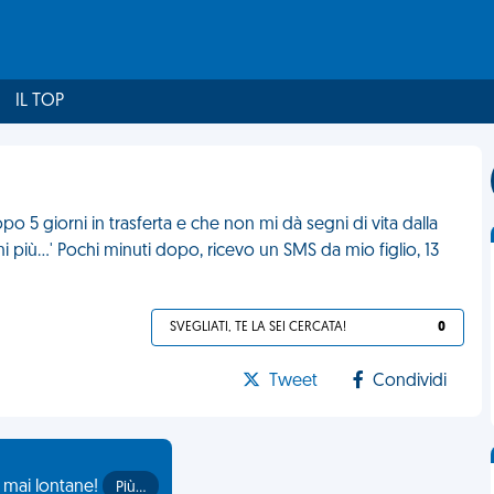
IL TOP
5 giorni in trasferta e che non mi dà segni di vita dalla
i più…' Pochi minuti dopo, ricevo un SMS da mio figlio, 13
SVEGLIATI, TE LA SEI CERCATA!
0
Tweet
Condividi
o mai lontane!
Più…