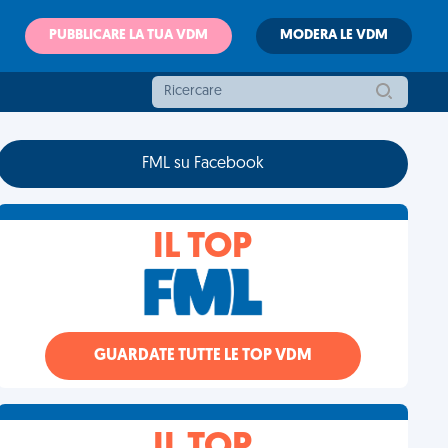
PUBBLICARE LA TUA VDM
MODERA LE VDM
FML su Facebook
IL TOP
GUARDATE TUTTE LE TOP VDM