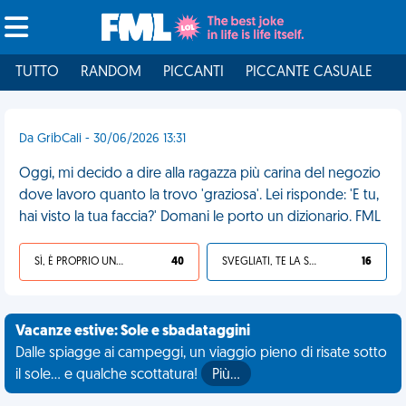
TUTTO
RANDOM
PICCANTI
PICCANTE CASUALE
I
Da GribCali - 30/06/2026 13:31
Oggi, mi decido a dire alla ragazza più carina del negozio
dove lavoro quanto la trovo 'graziosa'. Lei risponde: 'E tu,
hai visto la tua faccia?' Domani le porto un dizionario. FML
SÌ, È PROPRIO UNA VDM!
40
SVEGLIATI, TE LA SEI CERCATA!
16
Vacanze estive: Sole e sbadataggini
Dalle spiagge ai campeggi, un viaggio pieno di risate sotto
il sole... e qualche scottatura!
Più…