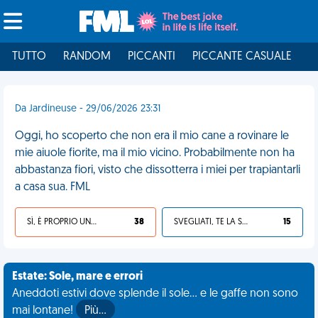
TUTTO
RANDOM
PICCANTI
PICCANTE CASUALE
I
Da Jardineuse - 29/06/2026 23:31
Oggi, ho scoperto che non era il mio cane a rovinare le
mie aiuole fiorite, ma il mio vicino. Probabilmente non ha
abbastanza fiori, visto che dissotterra i miei per trapiantarli
a casa sua. FML
SÌ, È PROPRIO UNA VDM!
38
SVEGLIATI, TE LA SEI CERCATA!
15
Estate: Sole, mare e errori
Aneddoti estivi dove splende il sole... e le gaffe non sono
mai lontane!
Più…