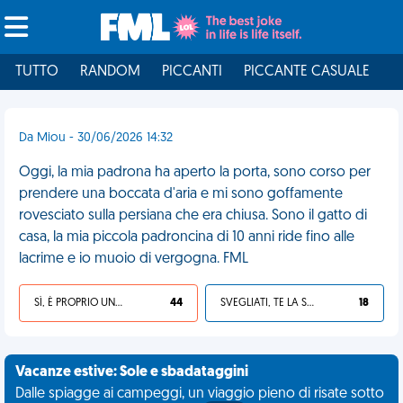
TUTTO
RANDOM
PICCANTI
PICCANTE CASUALE
I
Da Miou - 30/06/2026 14:32
Oggi, la mia padrona ha aperto la porta, sono corso per
prendere una boccata d'aria e mi sono goffamente
rovesciato sulla persiana che era chiusa. Sono il gatto di
casa, la mia piccola padroncina di 10 anni ride fino alle
lacrime e io muoio di vergogna. FML
SÌ, È PROPRIO UNA VDM!
44
SVEGLIATI, TE LA SEI CERCATA!
18
Vacanze estive: Sole e sbadataggini
Dalle spiagge ai campeggi, un viaggio pieno di risate sotto