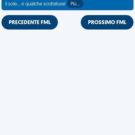
il sole... e qualche scottatura!
Più…
PRECEDENTE FML
PROSSIMO FML