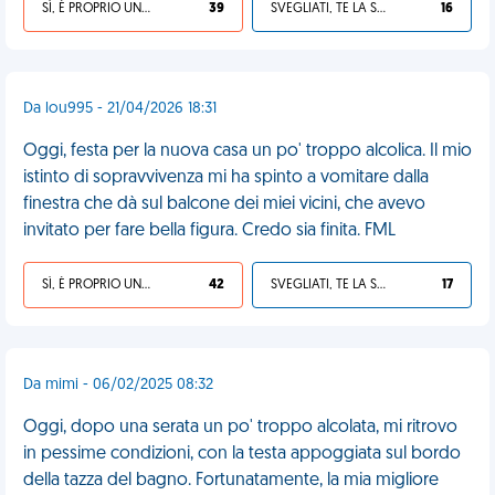
SÌ, È PROPRIO UNA VDM!
39
SVEGLIATI, TE LA SEI CERCATA!
16
Da lou995 - 21/04/2026 18:31
Oggi, festa per la nuova casa un po' troppo alcolica. Il mio
istinto di sopravvivenza mi ha spinto a vomitare dalla
finestra che dà sul balcone dei miei vicini, che avevo
invitato per fare bella figura. Credo sia finita. FML
SÌ, È PROPRIO UNA VDM!
42
SVEGLIATI, TE LA SEI CERCATA!
17
Da mimi - 06/02/2025 08:32
Oggi, dopo una serata un po' troppo alcolata, mi ritrovo
in pessime condizioni, con la testa appoggiata sul bordo
della tazza del bagno. Fortunatamente, la mia migliore