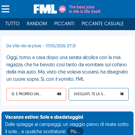
TUTTO
RANDOM
PICCANTI
PICCANTE CASUALE
I
Da Vite-de-la-pluie - 17/05/2026 07:31
Oggi, torno a casa dopo una serata alcolica con la mia
ragazza, che ha bevuto così tanto da vomitare sul cofano
della mia auto. Ma, visto che voleva scusarsi, ha disegnato
un cuore sopra. Sì, con il vomito. FML
SÌ, È PROPRIO UNA VDM!
40
SVEGLIATI, TE LA SEI CERCATA!
18
Vacanze estive: Sole e sbadataggini
Dalle spiagge ai campeggi, un viaggio pieno di risate sotto
il sole... e qualche scottatura!
Più…