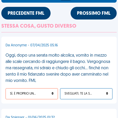
PRECEDENTE FML
PROSSIMO FML
STESSA COSA, GUSTO DIVERSO
Da Anonyme - 07/04/2025 05:16
Oggi, dopo una serata molto alcolica, vomito in mezzo
alle scale cercando di raggiungere il bagno. Vergognosa
ma rassegnata, mi sdraio e chiudo gli occhi... finché non
sento il mio fidanzato svenire dopo aver camminato nel
mio vomito. FML
SÌ, È PROPRIO UNA VDM!
0
SVEGLIATI, TE LA SEI CERCATA!
0
Da Spiesser - 01/06/2025 01:32