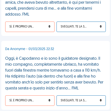
amica, che aveva bevuto altrettanto, è qui per tenermi i
capelli, prendersi cura di me... e alla fine vomitarmi
addosso. FML
SÌ, È PROPRIO UNA VDM!
0
SVEGLIATI, TE LA SEI CERCATA!
0
Da Anonyme - 01/03/2025 22:32
Oggi, è Capodanno e io sono il guidatore designato. Il
mio compagno, completamente ubriaco, ha vomitato
fuori dalla finestra mentre tornavamo a casa a 110 km/h.
Ha ridipinto l'auto (sia dentro che fuori) e alla fine ho
vomitato anch'io solo per sentirlo senza aver bevuto. Per
questa serata e questo inizio d'anno... FML
SÌ, È PROPRIO UNA VDM!
0
SVEGLIATI, TE LA SEI CERCATA!
0