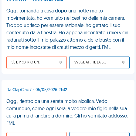
Oggi, tornando a casa dopo una notte molto
movimentata, ho vomitato nel cestino della mia camera.
Troppo ubriaco per essere razionale, ho gettato il suo
contenuto dalla finestra. Ho appena incontrato i miei vicini
radunati sotto il mio palazzo attorno a delle buste con il
mio nome incrostate di crauti mezzo digeriti. FML
SÌ, È PROPRIO UNA VDM!
0
SVEGLIATI, TE LA SEI CERCATA!
0
Da ClapClap7 - 05/05/2026 21:32
Oggi, rientro da una serata molto alcolica. Vado
comunque, come ogni sera, a vedere mio figlio nella sua
culla prima di andare a dormire. Gli ho vomitato addosso.
FML