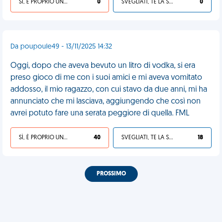
SÌ, È PROPRIO UNA VDM!
0
SVEGLIATI, TE LA SEI CERCATA!
0
Da poupoule49 - 13/11/2025 14:32
Oggi, dopo che aveva bevuto un litro di vodka, si era
preso gioco di me con i suoi amici e mi aveva vomitato
addosso, il mio ragazzo, con cui stavo da due anni, mi ha
annunciato che mi lasciava, aggiungendo che così non
avrei potuto fare una serata peggiore di quella. FML
SÌ, È PROPRIO UNA VDM!
40
SVEGLIATI, TE LA SEI CERCATA!
18
PROSSIMO