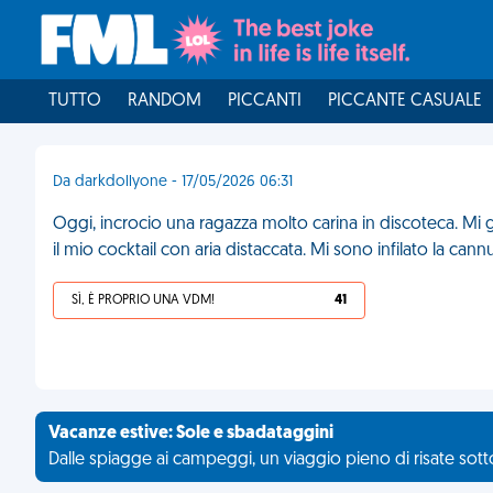
TUTTO
RANDOM
PICCANTI
PICCANTE CASUALE
Da darkdollyone - 17/05/2026 06:31
Oggi, incrocio una ragazza molto carina in discoteca. M
il mio cocktail con aria distaccata. Mi sono infilato la can
SÌ, È PROPRIO UNA VDM!
41
Vacanze estive: Sole e sbadataggini
Dalle spiagge ai campeggi, un viaggio pieno di risate sotto 