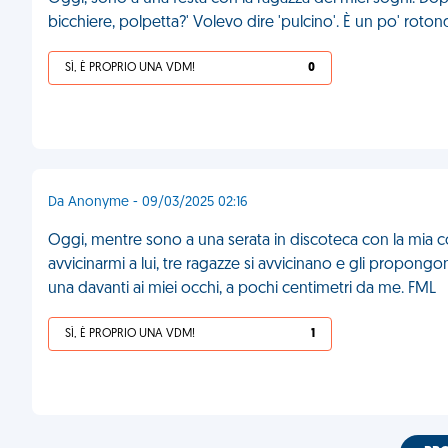
bicchiere, polpetta?' Volevo dire 'pulcino'. È un po' roto
SÌ, È PROPRIO UNA VDM!
0
Da Anonyme - 09/03/2025 02:16
Oggi, mentre sono a una serata in discoteca con la mia c
avvicinarmi a lui, tre ragazze si avvicinano e gli propong
una davanti ai miei occhi, a pochi centimetri da me. FML
SÌ, È PROPRIO UNA VDM!
1