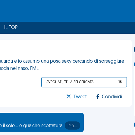
IL TOP
i guarda e io assumo una posa sexy cercando di sorseggiare
nuccia nel naso. FML
SVEGLIATI, TE LA SEI CERCATA!
16
Tweet
Condividi
il sole... e qualche scottatura!
Più…