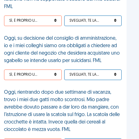
FML
SÌ, È PROPRIO UNA VDM!
0
SVEGLIATI, TE LA SEI CERCATA!
0
Oggi, su decisione del consiglio di amministrazione,
io e i miei colleghi siamo ora obbligati a chiedere ad
ogni cliente del negozio che desidera acquistare uno
sgabello se intende usarlo per suicidarsi. FML
SÌ, È PROPRIO UNA VDM!
0
SVEGLIATI, TE LA SEI CERCATA!
0
Oggi, rientrando dopo due settimane di vacanza,
trovo i miei due gatti molto scontrosi. Mio padre
avrebbe dovuto passare a dar loro da mangiare, con
l'istruzione di usare la scatola sul frigo. La scatola delle
crocchette è intatta. Invece quella dei cereali al
cioccolato è mezza vuota. FML