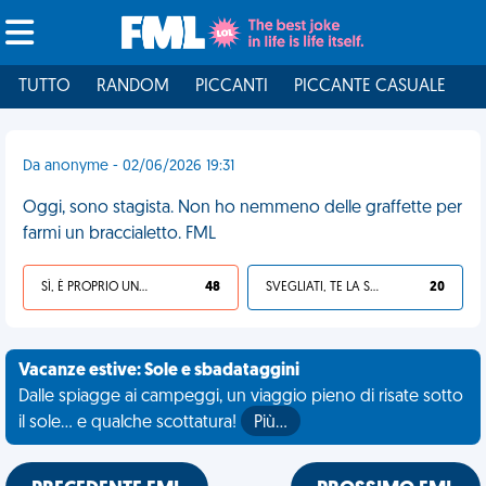
TUTTO
RANDOM
PICCANTI
PICCANTE CASUALE
I
Da anonyme - 02/06/2026 19:31
Oggi, sono stagista. Non ho nemmeno delle graffette per
farmi un braccialetto. FML
SÌ, È PROPRIO UNA VDM!
48
SVEGLIATI, TE LA SEI CERCATA!
20
Vacanze estive: Sole e sbadataggini
Dalle spiagge ai campeggi, un viaggio pieno di risate sotto
il sole... e qualche scottatura!
Più…