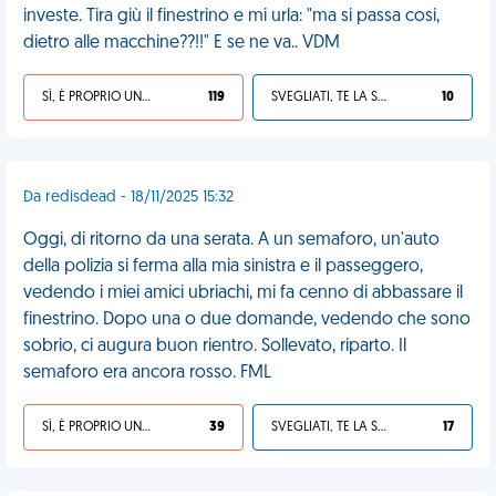
investe. Tira giù il finestrino e mi urla: "ma si passa cosi,
dietro alle macchine??!!" E se ne va.. VDM
SÌ, È PROPRIO UNA VDM!
119
SVEGLIATI, TE LA SEI CERCATA!
10
Da redisdead - 18/11/2025 15:32
Oggi, di ritorno da una serata. A un semaforo, un'auto
della polizia si ferma alla mia sinistra e il passeggero,
vedendo i miei amici ubriachi, mi fa cenno di abbassare il
finestrino. Dopo una o due domande, vedendo che sono
sobrio, ci augura buon rientro. Sollevato, riparto. Il
semaforo era ancora rosso. FML
SÌ, È PROPRIO UNA VDM!
39
SVEGLIATI, TE LA SEI CERCATA!
17