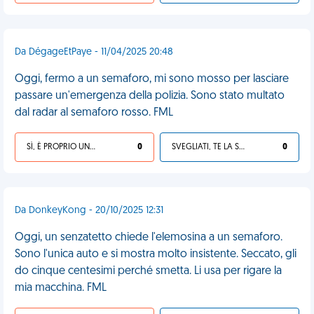
Da DégageEtPaye - 11/04/2025 20:48
Oggi, fermo a un semaforo, mi sono mosso per lasciare
passare un'emergenza della polizia. Sono stato multato
dal radar al semaforo rosso. FML
SÌ, È PROPRIO UNA VDM!
0
SVEGLIATI, TE LA SEI CERCATA!
0
Da DonkeyKong - 20/10/2025 12:31
Oggi, un senzatetto chiede l'elemosina a un semaforo.
Sono l'unica auto e si mostra molto insistente. Seccato, gli
do cinque centesimi perché smetta. Li usa per rigare la
mia macchina. FML