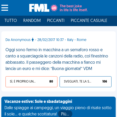
TUTTO
RANDOM
PICCANTI
PICCANTE CASUALE
I
Da Anonymous
- 28/02/2017 10:37 - Italy - Rome
Oggi sono fermo in macchina a un semaforo rosso e
canto a squarciagola le canzoni della radio, col finestrino
abbassato. Il passeggero della macchina a fianco mi
lancia un euro e mi dice: “Buona giornata!” VDM
SÌ, È PROPRIO UNA VDM!
80
SVEGLIATI, TE LA SEI CERCATA!
106
Vacanze estive: Sole e sbadataggini
Dalle spiagge ai campeggi, un viaggio pieno di risate sotto
il sole... e qualche scottatura!
Più…