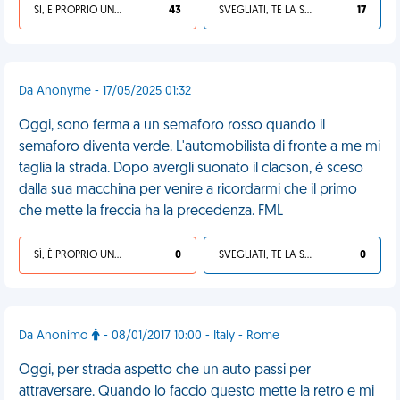
SÌ, È PROPRIO UNA VDM!
43
SVEGLIATI, TE LA SEI CERCATA!
17
Da Anonyme - 17/05/2025 01:32
Oggi, sono ferma a un semaforo rosso quando il
semaforo diventa verde. L'automobilista di fronte a me mi
taglia la strada. Dopo avergli suonato il clacson, è sceso
dalla sua macchina per venire a ricordarmi che il primo
che mette la freccia ha la precedenza. FML
SÌ, È PROPRIO UNA VDM!
0
SVEGLIATI, TE LA SEI CERCATA!
0
Da Anonimo
- 08/01/2017 10:00 - Italy - Rome
Oggi, per strada aspetto che un auto passi per
attraversare. Quando lo faccio questo mette la retro e mi