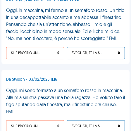
Oggi, in macchina, mi fermo a un semaforo rosso. Un tizio
in una decappottabile accanto a me abbassa il finestrino.
Pensando che sia un'attenzione, abbasso il mio e gli
faccio l'occhiolino in modo sensuale. Ed è lì che mi dice:
"No, ma non ti eccitare, è perché ho scoreggiato." FML
SÌ, È PROPRIO UNA VDM!
0
SVEGLIATI, TE LA SEI CERCATA!
0
Da Stylson - 03/02/2025 11:16
Oggi, mi sono fermato a un semaforo rosso in macchina.
Alla mia sinistra passava una bella ragazza. Ho voluto fare il
figo sputando dalla finestra, ma il finestrino era chiuso.
FML
SÌ, È PROPRIO UNA VDM!
0
SVEGLIATI, TE LA SEI CERCATA!
0