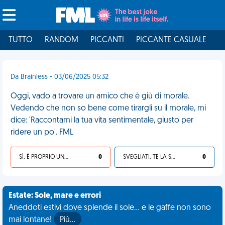
TUTTO
RANDOM
PICCANTI
PICCANTE CASUALE
I
Da Brainless - 03/06/2025 05:32
Oggi, vado a trovare un amico che è giù di morale.
Vedendo che non so bene come tirargli su il morale, mi
dice: 'Raccontami la tua vita sentimentale, giusto per
ridere un po'. FML
SÌ, È PROPRIO UNA VDM!
0
SVEGLIATI, TE LA SEI CERCATA!
0
Estate: Sole, mare e errori
Aneddoti estivi dove splende il sole... e le gaffe non sono
mai lontane!
Più…