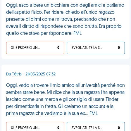
Oggi, esco a bere un bicchiere con degli amici e parliamo
dell'aspetto fisico. Per ridere, chiedo all'unico ragazzo
presente di dirmi come mi trova, precisando che non
aveva il diritto di rispondere che sono brutta. Era proprio
quello che stava per rispondere. FML
SÌ, È PROPRIO UNA VDM!
0
SVEGLIATI, TE LA SEI CERCATA!
0
Da Tétris - 21/03/2025 07:32
Oggi, vado a trovare il mio amico all'università perché non
sembra stare bene. Mi dice che la sua ragazza l'ha appena
lasciato come una merda e gli consiglio di usare Tinder
per dimenticarla in fretta. Gli creiamo un account e la
prima ragazza che vediamo è la sua ex... FML
SÌ, È PROPRIO UNA VDM!
0
SVEGLIATI, TE LA SEI CERCATA!
0