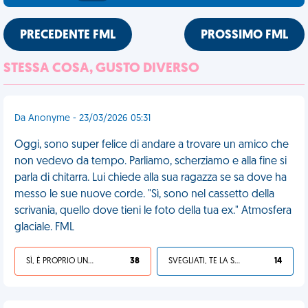
PRECEDENTE FML
PROSSIMO FML
STESSA COSA, GUSTO DIVERSO
Da Anonyme - 23/03/2026 05:31
Oggi, sono super felice di andare a trovare un amico che
non vedevo da tempo. Parliamo, scherziamo e alla fine si
parla di chitarra. Lui chiede alla sua ragazza se sa dove ha
messo le sue nuove corde. "Sì, sono nel cassetto della
scrivania, quello dove tieni le foto della tua ex." Atmosfera
glaciale. FML
SÌ, È PROPRIO UNA VDM!
38
SVEGLIATI, TE LA SEI CERCATA!
14