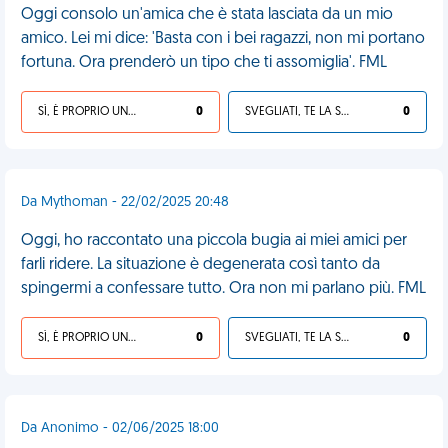
Oggi consolo un'amica che è stata lasciata da un mio
amico. Lei mi dice: 'Basta con i bei ragazzi, non mi portano
fortuna. Ora prenderò un tipo che ti assomiglia'. FML
SÌ, È PROPRIO UNA VDM!
0
SVEGLIATI, TE LA SEI CERCATA!
0
Da Mythoman - 22/02/2025 20:48
Oggi, ho raccontato una piccola bugia ai miei amici per
farli ridere. La situazione è degenerata così tanto da
spingermi a confessare tutto. Ora non mi parlano più. FML
SÌ, È PROPRIO UNA VDM!
0
SVEGLIATI, TE LA SEI CERCATA!
0
Da Anonimo - 02/06/2025 18:00