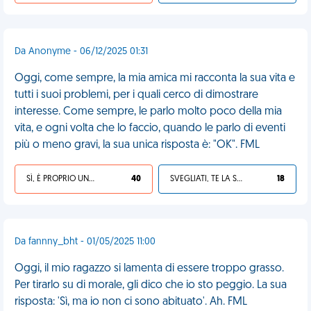
Da Anonyme - 06/12/2025 01:31
Oggi, come sempre, la mia amica mi racconta la sua vita e
tutti i suoi problemi, per i quali cerco di dimostrare
interesse. Come sempre, le parlo molto poco della mia
vita, e ogni volta che lo faccio, quando le parlo di eventi
più o meno gravi, la sua unica risposta è: "OK". FML
SÌ, È PROPRIO UNA VDM!
40
SVEGLIATI, TE LA SEI CERCATA!
18
Da fannny_bht - 01/05/2025 11:00
Oggi, il mio ragazzo si lamenta di essere troppo grasso.
Per tirarlo su di morale, gli dico che io sto peggio. La sua
risposta: 'Sì, ma io non ci sono abituato'. Ah. FML