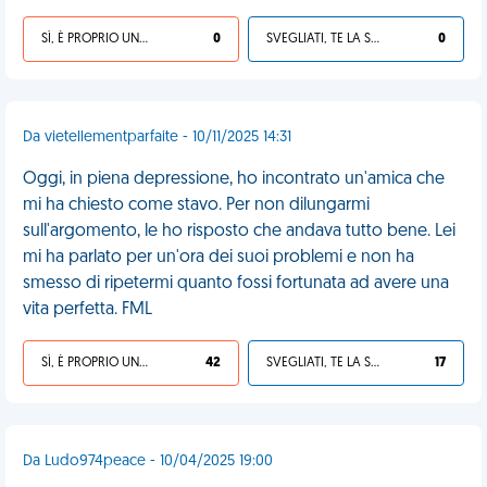
SÌ, È PROPRIO UNA VDM!
0
SVEGLIATI, TE LA SEI CERCATA!
0
Da vietellementparfaite - 10/11/2025 14:31
Oggi, in piena depressione, ho incontrato un'amica che
mi ha chiesto come stavo. Per non dilungarmi
sull'argomento, le ho risposto che andava tutto bene. Lei
mi ha parlato per un'ora dei suoi problemi e non ha
smesso di ripetermi quanto fossi fortunata ad avere una
vita perfetta. FML
SÌ, È PROPRIO UNA VDM!
42
SVEGLIATI, TE LA SEI CERCATA!
17
Da Ludo974peace - 10/04/2025 19:00