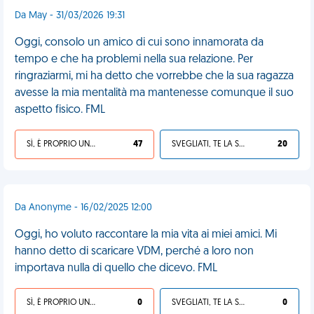
Da May - 31/03/2026 19:31
Oggi, consolo un amico di cui sono innamorata da
tempo e che ha problemi nella sua relazione. Per
ringraziarmi, mi ha detto che vorrebbe che la sua ragazza
avesse la mia mentalità ma mantenesse comunque il suo
aspetto fisico. FML
SÌ, È PROPRIO UNA VDM!
47
SVEGLIATI, TE LA SEI CERCATA!
20
Da Anonyme - 16/02/2025 12:00
Oggi, ho voluto raccontare la mia vita ai miei amici. Mi
hanno detto di scaricare VDM, perché a loro non
importava nulla di quello che dicevo. FML
SÌ, È PROPRIO UNA VDM!
0
SVEGLIATI, TE LA SEI CERCATA!
0