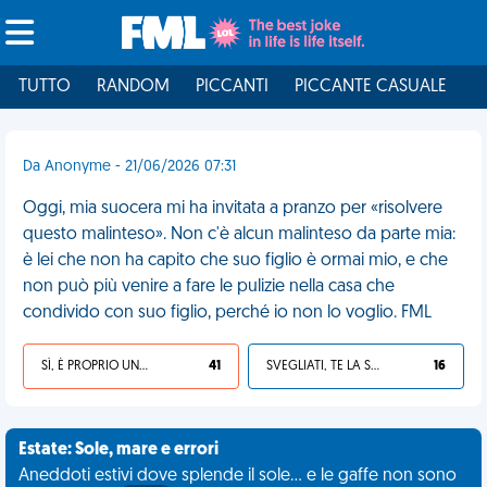
TUTTO
RANDOM
PICCANTI
PICCANTE CASUALE
I
Da Anonyme - 21/06/2026 07:31
Oggi, mia suocera mi ha invitata a pranzo per «risolvere
questo malinteso». Non c'è alcun malinteso da parte mia:
è lei che non ha capito che suo figlio è ormai mio, e che
non può più venire a fare le pulizie nella casa che
condivido con suo figlio, perché io non lo voglio. FML
SÌ, È PROPRIO UNA VDM!
41
SVEGLIATI, TE LA SEI CERCATA!
16
Estate: Sole, mare e errori
Aneddoti estivi dove splende il sole... e le gaffe non sono