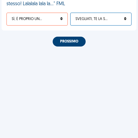
stesso! Lalalala lala la..." FML
SÌ, È PROPRIO UNA VDM!
0
SVEGLIATI, TE LA SEI CERCATA!
0
PROSSIMO