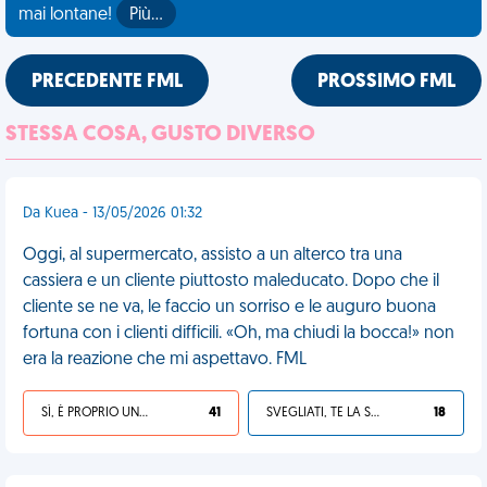
mai lontane!
Più…
PRECEDENTE FML
PROSSIMO FML
STESSA COSA, GUSTO DIVERSO
Da Kuea - 13/05/2026 01:32
Oggi, al supermercato, assisto a un alterco tra una
cassiera e un cliente piuttosto maleducato. Dopo che il
cliente se ne va, le faccio un sorriso e le auguro buona
fortuna con i clienti difficili. «Oh, ma chiudi la bocca!» non
era la reazione che mi aspettavo. FML
SÌ, È PROPRIO UNA VDM!
41
SVEGLIATI, TE LA SEI CERCATA!
18