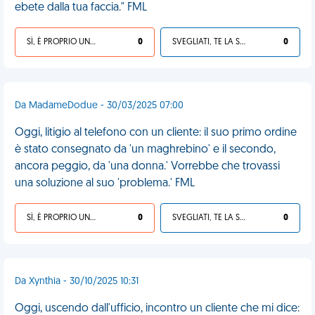
ebete dalla tua faccia." FML
SÌ, È PROPRIO UNA VDM!
0
SVEGLIATI, TE LA SEI CERCATA!
0
Da MadameDodue - 30/03/2025 07:00
Oggi, litigio al telefono con un cliente: il suo primo ordine
è stato consegnato da 'un maghrebino' e il secondo,
ancora peggio, da 'una donna.' Vorrebbe che trovassi
una soluzione al suo 'problema.' FML
SÌ, È PROPRIO UNA VDM!
0
SVEGLIATI, TE LA SEI CERCATA!
0
Da Xynthia - 30/10/2025 10:31
Oggi, uscendo dall'ufficio, incontro un cliente che mi dice: