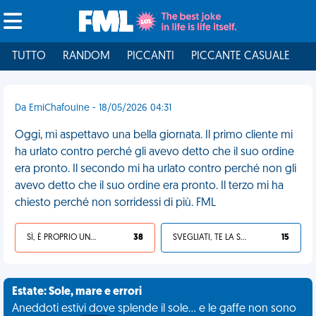
TUTTO
RANDOM
PICCANTI
PICCANTE CASUALE
I
Da EmiChafouine - 18/05/2026 04:31
Oggi, mi aspettavo una bella giornata. Il primo cliente mi
ha urlato contro perché gli avevo detto che il suo ordine
era pronto. Il secondo mi ha urlato contro perché non gli
avevo detto che il suo ordine era pronto. Il terzo mi ha
chiesto perché non sorridessi di più. FML
SÌ, È PROPRIO UNA VDM!
38
SVEGLIATI, TE LA SEI CERCATA!
15
Estate: Sole, mare e errori
Aneddoti estivi dove splende il sole... e le gaffe non sono