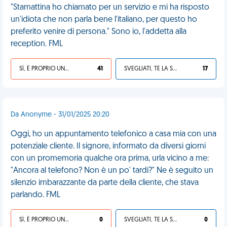
"Stamattina ho chiamato per un servizio e mi ha risposto
un'idiota che non parla bene l'italiano, per questo ho
preferito venire di persona." Sono io, l'addetta alla
reception. FML
SÌ, È PROPRIO UNA VDM!
41
SVEGLIATI, TE LA SEI CERCATA!
17
Da Anonyme - 31/01/2025 20:20
Oggi, ho un appuntamento telefonico a casa mia con una
potenziale cliente. Il signore, informato da diversi giorni
con un promemoria qualche ora prima, urla vicino a me:
"Ancora al telefono? Non è un po' tardi?" Ne è seguito un
silenzio imbarazzante da parte della cliente, che stava
parlando. FML
SÌ, È PROPRIO UNA VDM!
0
SVEGLIATI, TE LA SEI CERCATA!
0