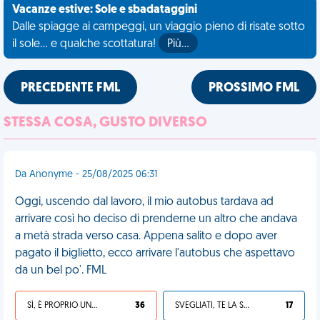
Vacanze estive: Sole e sbadataggini
Dalle spiagge ai campeggi, un viaggio pieno di risate sotto
il sole... e qualche scottatura!
Più…
PRECEDENTE FML
PROSSIMO FML
STESSA COSA, GUSTO DIVERSO
Da Anonyme - 25/08/2025 06:31
Oggi, uscendo dal lavoro, il mio autobus tardava ad
arrivare così ho deciso di prenderne un altro che andava
a metà strada verso casa. Appena salito e dopo aver
pagato il biglietto, ecco arrivare l'autobus che aspettavo
da un bel po'. FML
SÌ, È PROPRIO UNA VDM!
36
SVEGLIATI, TE LA SEI CERCATA!
17