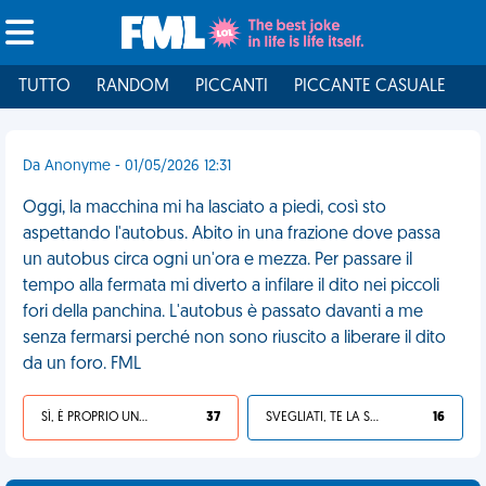
TUTTO
RANDOM
PICCANTI
PICCANTE CASUALE
I
Da Anonyme - 01/05/2026 12:31
Oggi, la macchina mi ha lasciato a piedi, così sto
aspettando l'autobus. Abito in una frazione dove passa
un autobus circa ogni un'ora e mezza. Per passare il
tempo alla fermata mi diverto a infilare il dito nei piccoli
fori della panchina. L'autobus è passato davanti a me
senza fermarsi perché non sono riuscito a liberare il dito
da un foro. FML
SÌ, È PROPRIO UNA VDM!
37
SVEGLIATI, TE LA SEI CERCATA!
16