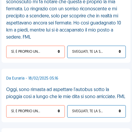
sconosciuto mi fa notare che questa è proprio la mia
fermata. Lo ringrazio con un sorriso riconoscente e mi
precipito a scendere, solo per scoprire che in realtà mi
aspettavano ancora sei fermate. Ho così guadagnato 10
km a piedi, mentre lui si è accaparrato il mio posto a
sedere. FML
SÌ, È PROPRIO UNA VDM!
0
SVEGLIATI, TE LA SEI CERCATA!
0
Da Euraria - 18/02/2025 05:16
Oggi, sono rimasta ad aspettare l'autobus sotto la
pioggia così a lungo che le mie dita si sono arricciate. FML
SÌ, È PROPRIO UNA VDM!
0
SVEGLIATI, TE LA SEI CERCATA!
0