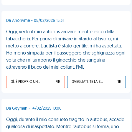
Da Anonyme - 05/02/2026 15:31
Oggi, vedo il mio autobus arrivare mentre esco dalla
tabaccheria. Per paura di arrivare in ritardo al lavoro, mi
metto a correre. L'autista è stato gentile, mi ha aspettata.
Ho meno simpatia per il passeggero che sghignazza ogni
volta che mi tampono il ginocchio che sanguina
attraverso il buco dei miei collant. FML
SÌ, È PROPRIO UNA VDM!
45
SVEGLIATI, TE LA SEI CERCATA!
18
Da Geyman - 14/02/2025 10:00
Oggi, durante il mio consueto tragitto in autobus, accade
qualcosa di inaspettato. Mentre l'autobus si ferma, uno