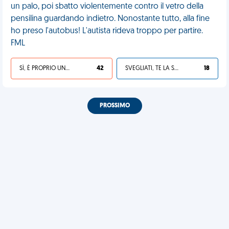
un palo, poi sbatto violentemente contro il vetro della
pensilina guardando indietro. Nonostante tutto, alla fine
ho preso l'autobus! L'autista rideva troppo per partire.
FML
SÌ, È PROPRIO UNA VDM!
42
SVEGLIATI, TE LA SEI CERCATA!
18
PROSSIMO