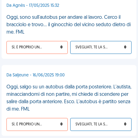
Da Agnès - 17/05/2025 15:32
Oggi, sono sull'autobus per andare al lavoro. Cerco il
bracciolo e trovo... il ginocchio del vicino seduto dietro di
me. FML
SÌ, È PROPRIO UNA VDM!
0
SVEGLIATI, TE LA SEI CERCATA!
0
Da Saljeune - 16/06/2025 19:00
Oggi, salgo su un autobus dalla porta posteriore. L'autista,
minacciandomi di non partire, mi chiede di scendere per
salire dalla porta anteriore. Esco. L'autobus è partito senza
di me. FML
SÌ, È PROPRIO UNA VDM!
0
SVEGLIATI, TE LA SEI CERCATA!
0