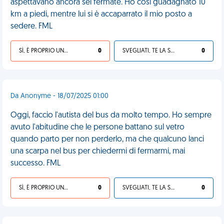
aspettavano ancora sei fermate. Ho così guadagnato 10
km a piedi, mentre lui si è accaparrato il mio posto a
sedere. FML
SÌ, È PROPRIO UNA VDM!
0
SVEGLIATI, TE LA SEI CERCATA!
0
Da Anonyme - 18/07/2025 01:00
Oggi, faccio l'autista del bus da molto tempo. Ho sempre
avuto l'abitudine che le persone battano sul vetro
quando parto per non perderlo, ma che qualcuno lanci
una scarpa nel bus per chiedermi di fermarmi, mai
successo. FML
SÌ, È PROPRIO UNA VDM!
0
SVEGLIATI, TE LA SEI CERCATA!
0