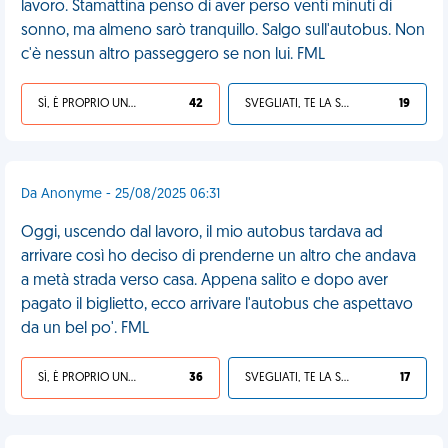
lavoro. Stamattina penso di aver perso venti minuti di
sonno, ma almeno sarò tranquillo. Salgo sull'autobus. Non
c'è nessun altro passeggero se non lui. FML
SÌ, È PROPRIO UNA VDM!
42
SVEGLIATI, TE LA SEI CERCATA!
19
Da Anonyme - 25/08/2025 06:31
Oggi, uscendo dal lavoro, il mio autobus tardava ad
arrivare così ho deciso di prenderne un altro che andava
a metà strada verso casa. Appena salito e dopo aver
pagato il biglietto, ecco arrivare l'autobus che aspettavo
da un bel po'. FML
SÌ, È PROPRIO UNA VDM!
36
SVEGLIATI, TE LA SEI CERCATA!
17