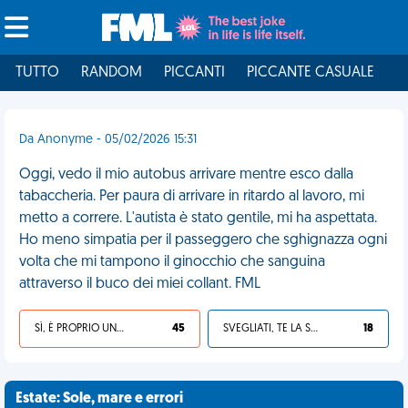
TUTTO
RANDOM
PICCANTI
PICCANTE CASUALE
I
Da Anonyme - 05/02/2026 15:31
Oggi, vedo il mio autobus arrivare mentre esco dalla
tabaccheria. Per paura di arrivare in ritardo al lavoro, mi
metto a correre. L'autista è stato gentile, mi ha aspettata.
Ho meno simpatia per il passeggero che sghignazza ogni
volta che mi tampono il ginocchio che sanguina
attraverso il buco dei miei collant. FML
SÌ, È PROPRIO UNA VDM!
45
SVEGLIATI, TE LA SEI CERCATA!
18
Estate: Sole, mare e errori