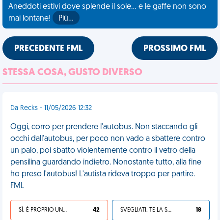
Aneddoti estivi dove splende il sole... e le gaffe non sono
mai lontane!
Più…
PRECEDENTE FML
PROSSIMO FML
STESSA COSA, GUSTO DIVERSO
Da Recks - 11/05/2026 12:32
Oggi, corro per prendere l'autobus. Non staccando gli
occhi dall'autobus, per poco non vado a sbattere contro
un palo, poi sbatto violentemente contro il vetro della
pensilina guardando indietro. Nonostante tutto, alla fine
ho preso l'autobus! L'autista rideva troppo per partire.
FML
SÌ, È PROPRIO UNA VDM!
42
SVEGLIATI, TE LA SEI CERCATA!
18