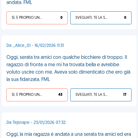
andata. FML
SÌ, È PROPRIO UNA VDM!
0
SVEGLIATI, TE LA SEI CERCATA!
0
Da _Alice_01 - 16/02/2026 11:31
Oggi, serata tra amici con qualche bicchiere di troppo. Il
ragazzo di fronte a me mi ha trovata bella e avrebbe
voluto uscire con me. Aveva solo dimenticato che ero già
la sua fidanzata. FML
SÌ, È PROPRIO UNA VDM!
43
SVEGLIATI, TE LA SEI CERCATA!
17
Da Tejsnape - 23/01/2026 07:32
Oggi, la mia ragazza è andata a una serata tra amici ed era