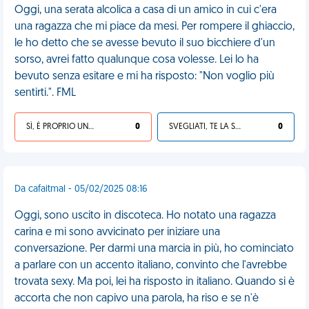
Oggi, una serata alcolica a casa di un amico in cui c'era
una ragazza che mi piace da mesi. Per rompere il ghiaccio,
le ho detto che se avesse bevuto il suo bicchiere d'un
sorso, avrei fatto qualunque cosa volesse. Lei lo ha
bevuto senza esitare e mi ha risposto: "Non voglio più
sentirti.". FML
SÌ, È PROPRIO UNA VDM!
0
SVEGLIATI, TE LA SEI CERCATA!
0
Da cafaitmal - 05/02/2025 08:16
Oggi, sono uscito in discoteca. Ho notato una ragazza
carina e mi sono avvicinato per iniziare una
conversazione. Per darmi una marcia in più, ho cominciato
a parlare con un accento italiano, convinto che l'avrebbe
trovata sexy. Ma poi, lei ha risposto in italiano. Quando si è
accorta che non capivo una parola, ha riso e se n'è