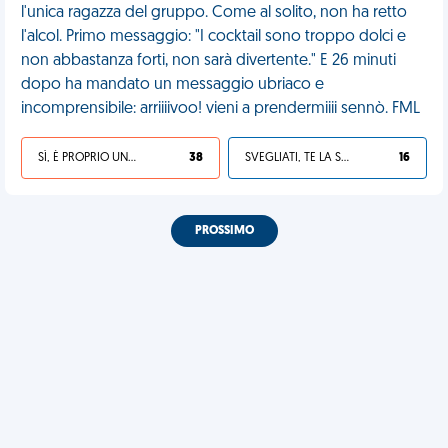
l'unica ragazza del gruppo. Come al solito, non ha retto
l'alcol. Primo messaggio: "I cocktail sono troppo dolci e
non abbastanza forti, non sarà divertente." E 26 minuti
dopo ha mandato un messaggio ubriaco e
incomprensibile: arriiiivoo! vieni a prendermiiii sennò. FML
SÌ, È PROPRIO UNA VDM!
38
SVEGLIATI, TE LA SEI CERCATA!
16
PROSSIMO