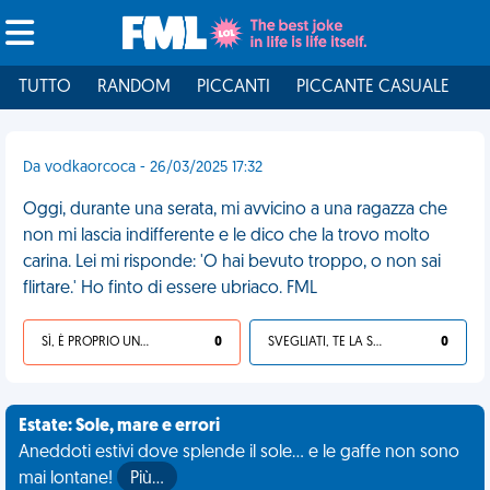
TUTTO
RANDOM
PICCANTI
PICCANTE CASUALE
I
Da vodkaorcoca - 26/03/2025 17:32
Oggi, durante una serata, mi avvicino a una ragazza che
non mi lascia indifferente e le dico che la trovo molto
carina. Lei mi risponde: 'O hai bevuto troppo, o non sai
flirtare.' Ho finto di essere ubriaco. FML
SÌ, È PROPRIO UNA VDM!
0
SVEGLIATI, TE LA SEI CERCATA!
0
Estate: Sole, mare e errori
Aneddoti estivi dove splende il sole... e le gaffe non sono
mai lontane!
Più…