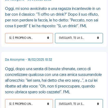
Oggi, mi sono avvicinato a una ragazza incantevole in un
bar con il classico: "Ti offro un drink?" Dopo il suo rifiuto,
per non perdere la faccia, le ho detto: "Peccato, non sai
cosa ti perdi!" E lei ha risposto: "Sì, un drink!". FML
SÌ, È PROPRIO UNA VDM!
0
SVEGLIATI, TE LA SEI CERCATA!
0
Da Anonyme - 18/02/2025 10:32
Oggi, dopo una serata di bevute sfrenate, cerco di
concretizzare qualcosa con una cara amica sussurrandole
all'orecchio: "Ieri sera, hai detto che ero sexy...", a cui lei
ribatte ad alta voce: "Oh, non ti preoccupare, quando
sono ubriaca sparo solo cazzate!". FML
SÌ, È PROPRIO UNA VDM!
0
SVEGLIATI, TE LA SEI CERCATA!
0