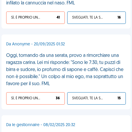
infilato la cannuccia nel naso. FML
SÌ, È PROPRIO UNA VDM!
41
SVEGLIATI, TE LA SEI CERCATA!
16
Da Anonyme - 20/09/2025 01:32
Oggi, tornando da una serata, provo a rimorchiare una
ragazza carina. Lei mi risponde: "Sono le 7:30, tu puzzi di
birra e sudore, io profumo di sapone e caffè. Capisci che
non è possibile." Un colpo al mio ego, ma soprattutto un
favore per il suo. FML
SÌ, È PROPRIO UNA VDM!
36
SVEGLIATI, TE LA SEI CERCATA!
15
Da le gestionnaire - 08/02/2025 20:32