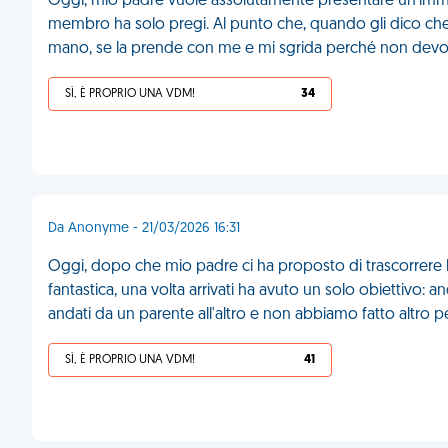
Oggi, mio padre vuole assolutamente presentare un'immagin
membro ha solo pregi. Al punto che, quando gli dico che u
mano, se la prende con me e mi sgrida perché non devo i
SÌ, È PROPRIO UNA VDM!
34
Da Anonyme - 21/03/2026 16:31
Oggi, dopo che mio padre ci ha proposto di trascorrere 
fantastica, una volta arrivati ha avuto un solo obiettivo: 
andati da un parente all'altro e non abbiamo fatto altro
SÌ, È PROPRIO UNA VDM!
41