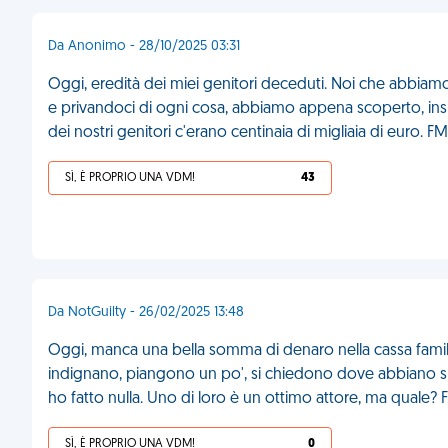
Da Anonimo - 28/10/2025 03:31
Oggi, eredità dei miei genitori deceduti. Noi che abbiam
e privandoci di ogni cosa, abbiamo appena scoperto, insiem
dei nostri genitori c'erano centinaia di migliaia di euro. F
SÌ, È PROPRIO UNA VDM!
43
Da NotGuilty - 26/02/2025 13:48
Oggi, manca una bella somma di denaro nella cassa familia
indignano, piangono un po', si chiedono dove abbiano sb
ho fatto nulla. Uno di loro è un ottimo attore, ma quale?
SÌ, È PROPRIO UNA VDM!
0