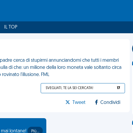
IL TOP
padre cerca di stupirmi annunciandomi che tutti i membri
ulla di che: un milione della loro moneta vale soltanto circa
ovinato l'illusione. FML
SVEGLIATI, TE LA SEI CERCATA!
17
Tweet
Condividi
o mai lontane!
Più…