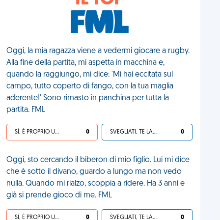
IL TOP
Oggi, la mia ragazza viene a vedermi giocare a rugby.
Alla fine della partita, mi aspetta in macchina e,
quando la raggiungo, mi dice: 'Mi hai eccitata sul
campo, tutto coperto di fango, con la tua maglia
aderente!' Sono rimasto in panchina per tutta la
partita. FML
SÌ, È PROPRIO UNA VDM!
0
SVEGLIATI, TE LA SEI CERCATA!
0
Oggi, sto cercando il biberon di mio figlio. Lui mi dice
che è sotto il divano, guardo a lungo ma non vedo
nulla. Quando mi rialzo, scoppia a ridere. Ha 3 anni e
già si prende gioco di me. FML
SÌ, È PROPRIO UNA VDM!
0
SVEGLIATI, TE LA SEI CERCATA!
0