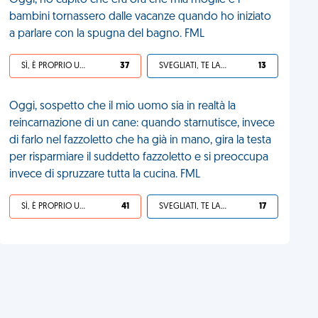
Oggi, ho capito che era ora che mia moglie e i
bambini tornassero dalle vacanze quando ho iniziato
a parlare con la spugna del bagno. FML
SÌ, È PROPRIO UNA VDM!
37
SVEGLIATI, TE LA SEI CERCATA!
13
Oggi, sospetto che il mio uomo sia in realtà la
reincarnazione di un cane: quando starnutisce, invece
di farlo nel fazzoletto che ha già in mano, gira la testa
per risparmiare il suddetto fazzoletto e si preoccupa
invece di spruzzare tutta la cucina. FML
SÌ, È PROPRIO UNA VDM!
41
SVEGLIATI, TE LA SEI CERCATA!
17