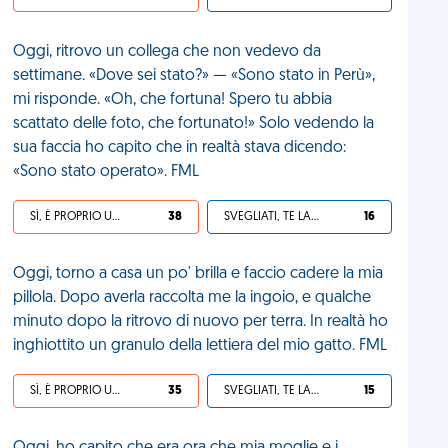
Oggi, ritrovo un collega che non vedevo da
settimane. «Dove sei stato?» — «Sono stato in Perù»,
mi risponde. «Oh, che fortuna! Spero tu abbia
scattato delle foto, che fortunato!» Solo vedendo la
sua faccia ho capito che in realtà stava dicendo:
«Sono stato operato». FML
SÌ, È PROPRIO UNA VDM!
38
SVEGLIATI, TE LA SEI CERCATA!
16
Oggi, torno a casa un po' brilla e faccio cadere la mia
pillola. Dopo averla raccolta me la ingoio, e qualche
minuto dopo la ritrovo di nuovo per terra. In realtà ho
inghiottito un granulo della lettiera del mio gatto. FML
SÌ, È PROPRIO UNA VDM!
35
SVEGLIATI, TE LA SEI CERCATA!
15