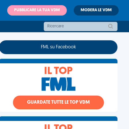
PUBBLICARE LA TUA VDM
MODERA LE VDM
FML su Facebook
IL TOP
GUARDATE TUTTE LE TOP VDM