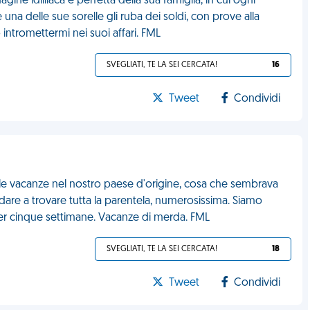
e idilliaca e perfetta della sua famiglia, in cui ogni
na delle sue sorelle gli ruba dei soldi, con prove alla
ntromettermi nei suoi affari. FML
SVEGLIATI, TE LA SEI CERCATA!
16
Tweet
Condividi
le vacanze nel nostro paese d'origine, cosa che sembrava
andare a trovare tutta la parentela, numerosissima. Siamo
 per cinque settimane. Vacanze di merda. FML
SVEGLIATI, TE LA SEI CERCATA!
18
Tweet
Condividi