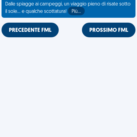
Dalle spiagge ai campeggi, un viaggio pieno di risate sotto
il sole... e qualche scottatura!
Più…
PRECEDENTE FML
PROSSIMO FML