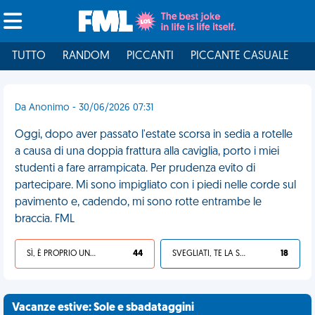
TUTTO
RANDOM
PICCANTI
PICCANTE CASUALE
I
Da Anonimo - 30/06/2026 07:31
Oggi, dopo aver passato l'estate scorsa in sedia a rotelle
a causa di una doppia frattura alla caviglia, porto i miei
studenti a fare arrampicata. Per prudenza evito di
partecipare. Mi sono impigliato con i piedi nelle corde sul
pavimento e, cadendo, mi sono rotte entrambe le
braccia. FML
SÌ, È PROPRIO UNA VDM!
44
SVEGLIATI, TE LA SEI CERCATA!
18
Vacanze estive: Sole e sbadataggini