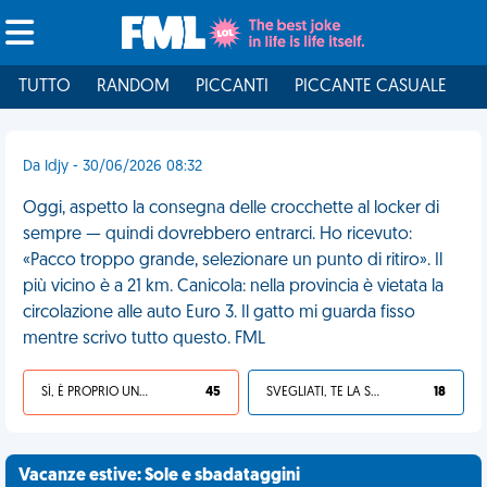
TUTTO
RANDOM
PICCANTI
PICCANTE CASUALE
I
Da Idjy - 30/06/2026 08:32
Oggi, aspetto la consegna delle crocchette al locker di
sempre — quindi dovrebbero entrarci. Ho ricevuto:
«Pacco troppo grande, selezionare un punto di ritiro». Il
più vicino è a 21 km. Canicola: nella provincia è vietata la
circolazione alle auto Euro 3. Il gatto mi guarda fisso
mentre scrivo tutto questo. FML
SÌ, È PROPRIO UNA VDM!
45
SVEGLIATI, TE LA SEI CERCATA!
18
Vacanze estive: Sole e sbadataggini