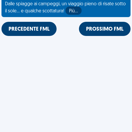
Dalle spiagge ai campeggi, un viaggio pieno di risate sotto
il sole... e qualche scottatura!
Più…
PRECEDENTE FML
PROSSIMO FML