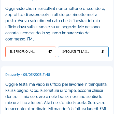
Oggi, visto che i miei collant non smettono di scendere,
approfitto di essere sola in ufficio per rimettermeli a
posto. Avevo solo dimenticato che la finestra del mio
ufficio dava sulla strada e su un negozio. Me ne sono
accorta incrociando lo sguardo imbarazzato del
commesso. FML
SÌ, È PROPRIO UNA VDM!
47
SVEGLIATI, TE LA SEI CERCATA!
21
Da azerty - 09/03/2025 21:48
Oggi è festa, ma vado in ufficio per lavorare in tranquillità.
Pausa bagno. Ops: la serratura si rompe, eccomi chiusa
dentro! Il mio cellulare è nella borsa, nessuno sentirà le
mie urla fino a lunedì. Alla fine sfondo la porta. Sollevata,
lo racconto al portinaio. Mi manderà la fattura lunedì. FML