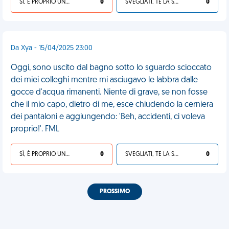
SÌ, È PROPRIO UNA VDM!
0
SVEGLIATI, TE LA SEI CERCATA!
0
Da Xya - 15/04/2025 23:00
Oggi, sono uscito dal bagno sotto lo sguardo scioccato
dei miei colleghi mentre mi asciugavo le labbra dalle
gocce d'acqua rimanenti. Niente di grave, se non fosse
che il mio capo, dietro di me, esce chiudendo la cerniera
dei pantaloni e aggiungendo: 'Beh, accidenti, ci voleva
proprio!'. FML
SÌ, È PROPRIO UNA VDM!
0
SVEGLIATI, TE LA SEI CERCATA!
0
PROSSIMO