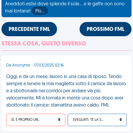
Aneddoti estivi dove splende il sole... e le gaffe non sono
mai lontane!
Più…
PRECEDENTE FML
PROSSIMO FML
STESSA COSA, GUSTO DIVERSO
Da Anonyme - 17/03/2025 02:16
Oggi, e da un mese, lavoro in una casa di riposo. Tendo
sempre a tenere la mia maglietta sotto il camice da lavoro
e a sbottonarla nei corridoi per andare via più
velocemente. Mi è tornata in mente una cosa dopo aver
sbottonato il camice: stamattina avevo caldo. FML
SÌ, È PROPRIO UNA VDM!
0
SVEGLIATI, TE LA SEI CERCATA!
0