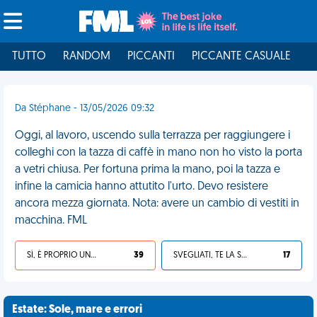
TUTTO
RANDOM
PICCANTI
PICCANTE CASUALE
I
Da Stéphane - 13/05/2026 09:32
Oggi, al lavoro, uscendo sulla terrazza per raggiungere i
colleghi con la tazza di caffè in mano non ho visto la porta
a vetri chiusa. Per fortuna prima la mano, poi la tazza e
infine la camicia hanno attutito l'urto. Devo resistere
ancora mezza giornata. Nota: avere un cambio di vestiti in
macchina. FML
SÌ, È PROPRIO UNA VDM!
39
SVEGLIATI, TE LA SEI CERCATA!
17
Estate: Sole, mare e errori