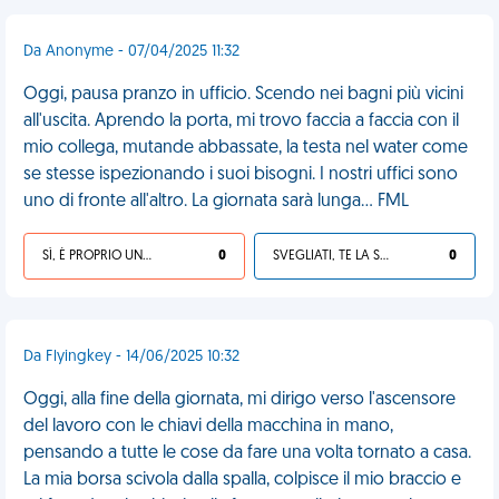
Da Anonyme - 07/04/2025 11:32
Oggi, pausa pranzo in ufficio. Scendo nei bagni più vicini
all'uscita. Aprendo la porta, mi trovo faccia a faccia con il
mio collega, mutande abbassate, la testa nel water come
se stesse ispezionando i suoi bisogni. I nostri uffici sono
uno di fronte all'altro. La giornata sarà lunga... FML
SÌ, È PROPRIO UNA VDM!
0
SVEGLIATI, TE LA SEI CERCATA!
0
Da Flyingkey - 14/06/2025 10:32
Oggi, alla fine della giornata, mi dirigo verso l'ascensore
del lavoro con le chiavi della macchina in mano,
pensando a tutte le cose da fare una volta tornato a casa.
La mia borsa scivola dalla spalla, colpisce il mio braccio e