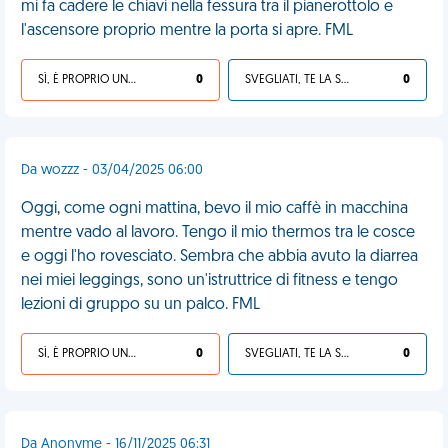
mi fa cadere le chiavi nella fessura tra il pianerottolo e
l'ascensore proprio mentre la porta si apre. FML
SÌ, È PROPRIO UNA VDM!
0
SVEGLIATI, TE LA SEI CERCATA!
0
Da wozzz - 03/04/2025 06:00
Oggi, come ogni mattina, bevo il mio caffè in macchina
mentre vado al lavoro. Tengo il mio thermos tra le cosce
e oggi l'ho rovesciato. Sembra che abbia avuto la diarrea
nei miei leggings, sono un'istruttrice di fitness e tengo
lezioni di gruppo su un palco. FML
SÌ, È PROPRIO UNA VDM!
0
SVEGLIATI, TE LA SEI CERCATA!
0
Da Anonyme - 16/11/2025 06:31