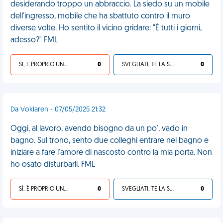
desiderando troppo un abbraccio. La siedo su un mobile
dell'ingresso, mobile che ha sbattuto contro il muro
diverse volte. Ho sentito il vicino gridare: "È tutti i giorni,
adesso?" FML
SÌ, È PROPRIO UNA VDM!
0
SVEGLIATI, TE LA SEI CERCATA!
0
Da Voklaren - 07/05/2025 21:32
Oggi, al lavoro, avendo bisogno da un po', vado in
bagno. Sul trono, sento due colleghi entrare nel bagno e
iniziare a fare l'amore di nascosto contro la mia porta. Non
ho osato disturbarli. FML
SÌ, È PROPRIO UNA VDM!
0
SVEGLIATI, TE LA SEI CERCATA!
0