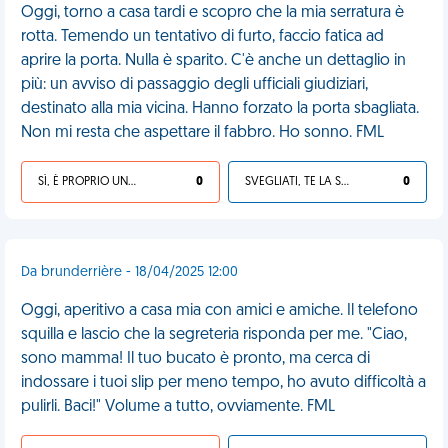
Oggi, torno a casa tardi e scopro che la mia serratura è
rotta. Temendo un tentativo di furto, faccio fatica ad
aprire la porta. Nulla è sparito. C'è anche un dettaglio in
più: un avviso di passaggio degli ufficiali giudiziari,
destinato alla mia vicina. Hanno forzato la porta sbagliata.
Non mi resta che aspettare il fabbro. Ho sonno. FML
SÌ, È PROPRIO UNA VDM!
0
SVEGLIATI, TE LA SEI CERCATA!
0
Da brunderrière - 18/04/2025 12:00
Oggi, aperitivo a casa mia con amici e amiche. Il telefono
squilla e lascio che la segreteria risponda per me. "Ciao,
sono mamma! Il tuo bucato è pronto, ma cerca di
indossare i tuoi slip per meno tempo, ho avuto difficoltà a
pulirli. Baci!" Volume a tutto, ovviamente. FML