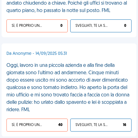
andato chiudendo a chiave. Poiché gli uffici si trovano al
quarto piano, ho passato la notte sul posto. FML
SÌ, È PROPRIO UNA VDM!
0
SVEGLIATI, TE LA SEI CERCATA!
0
Da Anonyme - 14/09/2025 05:31
Oggi, lavoro in una piccola azienda e alla fine della
giornata sono l'ultimo ad andarmene. Cinque minuti
dopo essere uscito mi sono accorto di aver dimenticato
qualcosa e sono tornato indietro. Ho aperto la porta del
mio ufficio e mi sono trovato faccia a faccia con la donna
delle pulizie: ho urlato dallo spavento e lei è scoppiata a
ridere. FML
SÌ, È PROPRIO UNA VDM!
40
SVEGLIATI, TE LA SEI CERCATA!
16