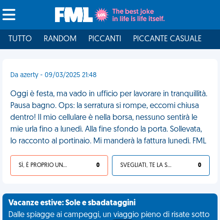
TUTTO
RANDOM
PICCANTI
PICCANTE CASUALE
I
Da azerty - 09/03/2025 21:48
Oggi è festa, ma vado in ufficio per lavorare in tranquillità.
Pausa bagno. Ops: la serratura si rompe, eccomi chiusa
dentro! Il mio cellulare è nella borsa, nessuno sentirà le
mie urla fino a lunedì. Alla fine sfondo la porta. Sollevata,
lo racconto al portinaio. Mi manderà la fattura lunedì. FML
SÌ, È PROPRIO UNA VDM!
0
SVEGLIATI, TE LA SEI CERCATA!
0
Vacanze estive: Sole e sbadataggini
Dalle spiagge ai campeggi, un viaggio pieno di risate sotto