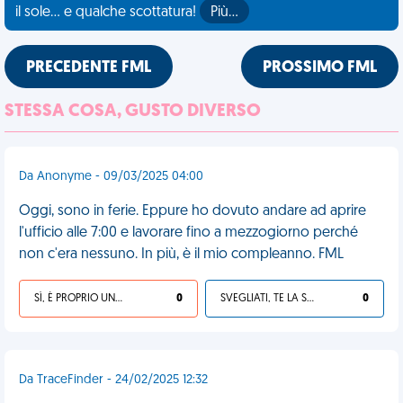
il sole... e qualche scottatura!
Più…
PRECEDENTE FML
PROSSIMO FML
STESSA COSA, GUSTO DIVERSO
Da Anonyme - 09/03/2025 04:00
Oggi, sono in ferie. Eppure ho dovuto andare ad aprire
l'ufficio alle 7:00 e lavorare fino a mezzogiorno perché
non c'era nessuno. In più, è il mio compleanno. FML
SÌ, È PROPRIO UNA VDM!
0
SVEGLIATI, TE LA SEI CERCATA!
0
Da TraceFinder - 24/02/2025 12:32