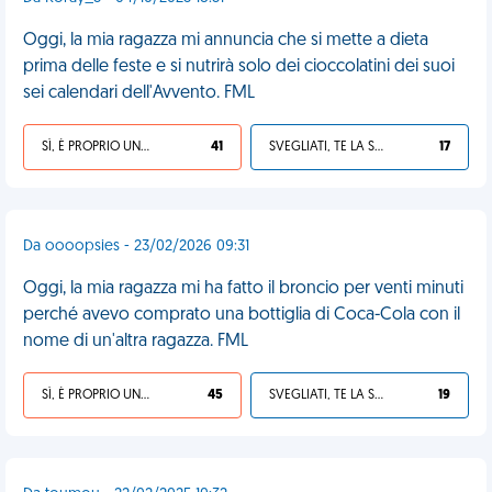
Oggi, la mia ragazza mi annuncia che si mette a dieta
prima delle feste e si nutrirà solo dei cioccolatini dei suoi
sei calendari dell'Avvento. FML
SÌ, È PROPRIO UNA VDM!
41
SVEGLIATI, TE LA SEI CERCATA!
17
Da oooopsies - 23/02/2026 09:31
Oggi, la mia ragazza mi ha fatto il broncio per venti minuti
perché avevo comprato una bottiglia di Coca-Cola con il
nome di un'altra ragazza. FML
SÌ, È PROPRIO UNA VDM!
45
SVEGLIATI, TE LA SEI CERCATA!
19