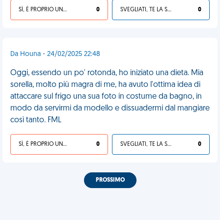
SÌ, È PROPRIO UNA VDM!
0
SVEGLIATI, TE LA SEI CERCATA!
0
Da Houna - 24/02/2025 22:48
Oggi, essendo un po' rotonda, ho iniziato una dieta. Mia
sorella, molto più magra di me, ha avuto l'ottima idea di
attaccare sul frigo una sua foto in costume da bagno, in
modo da servirmi da modello e dissuadermi dal mangiare
così tanto. FML
SÌ, È PROPRIO UNA VDM!
0
SVEGLIATI, TE LA SEI CERCATA!
0
PROSSIMO