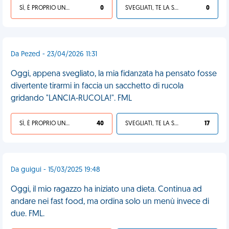
SÌ, È PROPRIO UNA VDM!
0
SVEGLIATI, TE LA SEI CERCATA!
0
Da Pezed - 23/04/2026 11:31
Oggi, appena svegliato, la mia fidanzata ha pensato fosse
divertente tirarmi in faccia un sacchetto di rucola
gridando "LANCIA-RUCOLA!". FML
SÌ, È PROPRIO UNA VDM!
40
SVEGLIATI, TE LA SEI CERCATA!
17
Da guigui - 15/03/2025 19:48
Oggi, il mio ragazzo ha iniziato una dieta. Continua ad
andare nei fast food, ma ordina solo un menù invece di
due. FML.