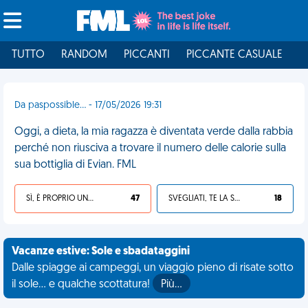
TUTTO
RANDOM
PICCANTI
PICCANTE CASUALE
I
Da paspossible... - 17/05/2026 19:31
Oggi, a dieta, la mia ragazza è diventata verde dalla rabbia
perché non riusciva a trovare il numero delle calorie sulla
sua bottiglia di Evian. FML
SÌ, È PROPRIO UNA VDM!
47
SVEGLIATI, TE LA SEI CERCATA!
18
Vacanze estive: Sole e sbadataggini
Dalle spiagge ai campeggi, un viaggio pieno di risate sotto
il sole... e qualche scottatura!
Più…