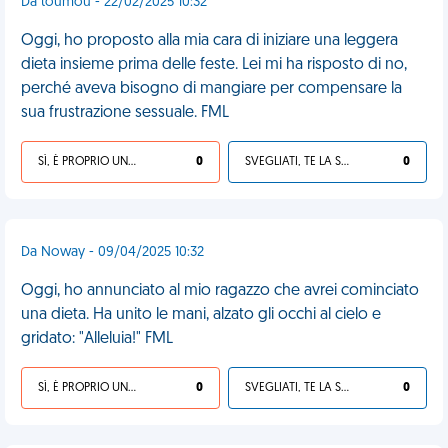
Da toumou - 22/02/2025 10:32
Oggi, ho proposto alla mia cara di iniziare una leggera
dieta insieme prima delle feste. Lei mi ha risposto di no,
perché aveva bisogno di mangiare per compensare la
sua frustrazione sessuale. FML
SÌ, È PROPRIO UNA VDM!
0
SVEGLIATI, TE LA SEI CERCATA!
0
Da Noway - 09/04/2025 10:32
Oggi, ho annunciato al mio ragazzo che avrei cominciato
una dieta. Ha unito le mani, alzato gli occhi al cielo e
gridato: "Alleluia!" FML
SÌ, È PROPRIO UNA VDM!
0
SVEGLIATI, TE LA SEI CERCATA!
0