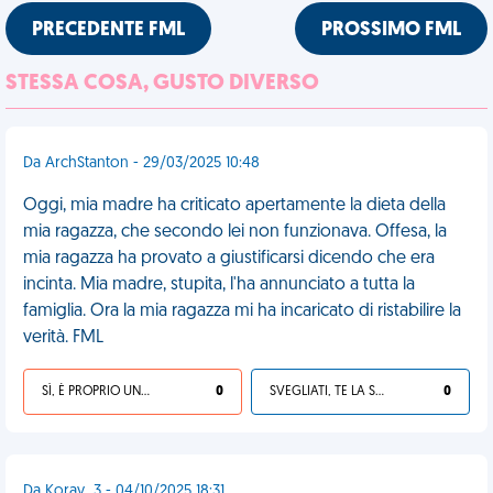
PRECEDENTE FML
PROSSIMO FML
STESSA COSA, GUSTO DIVERSO
Da ArchStanton - 29/03/2025 10:48
Oggi, mia madre ha criticato apertamente la dieta della
mia ragazza, che secondo lei non funzionava. Offesa, la
mia ragazza ha provato a giustificarsi dicendo che era
incinta. Mia madre, stupita, l'ha annunciato a tutta la
famiglia. Ora la mia ragazza mi ha incaricato di ristabilire la
verità. FML
SÌ, È PROPRIO UNA VDM!
0
SVEGLIATI, TE LA SEI CERCATA!
0
Da Koray_3 - 04/10/2025 18:31