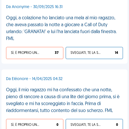
Da Anonyme - 30/09/2025 16:31
Oggi, a colazione ho lanciato una mela al mio ragazzo,
che aveva passato la notte a giocare a Call of Duty
urlando: 'GRANATA!' e lui l'ha lanciata fuori dalla finestra.
FML
SÌ, È PROPRIO UNA VDM!
37
SVEGLIATI, TE LA SEI CERCATA!
14
Da Eléonore - 14/04/2025 04:32
Oggi, il mio ragazzo mi ha confessato che una notte,
pieno di rancore a causa di una lite del giorno prima, si è
svegliato e mi ha scoreggiato in faccia. Prima di
riaddormentarsi, tutto contento del suo scherzo. FML
SÌ, È PROPRIO UNA VDM!
0
SVEGLIATI, TE LA SEI CERCATA!
0