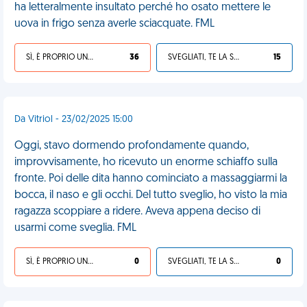
ha letteralmente insultato perché ho osato mettere le
uova in frigo senza averle sciacquate. FML
SÌ, È PROPRIO UNA VDM!
36
SVEGLIATI, TE LA SEI CERCATA!
15
Da Vitriol - 23/02/2025 15:00
Oggi, stavo dormendo profondamente quando,
improvvisamente, ho ricevuto un enorme schiaffo sulla
fronte. Poi delle dita hanno cominciato a massaggiarmi la
bocca, il naso e gli occhi. Del tutto sveglio, ho visto la mia
ragazza scoppiare a ridere. Aveva appena deciso di
usarmi come sveglia. FML
SÌ, È PROPRIO UNA VDM!
0
SVEGLIATI, TE LA SEI CERCATA!
0