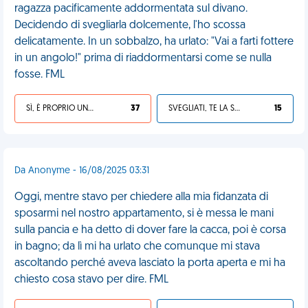
ragazza pacificamente addormentata sul divano.
Decidendo di svegliarla dolcemente, l'ho scossa
delicatamente. In un sobbalzo, ha urlato: "Vai a farti fottere
in un angolo!" prima di riaddormentarsi come se nulla
fosse. FML
SÌ, È PROPRIO UNA VDM!
37
SVEGLIATI, TE LA SEI CERCATA!
15
Da Anonyme - 16/08/2025 03:31
Oggi, mentre stavo per chiedere alla mia fidanzata di
sposarmi nel nostro appartamento, si è messa le mani
sulla pancia e ha detto di dover fare la cacca, poi è corsa
in bagno; da lì mi ha urlato che comunque mi stava
ascoltando perché aveva lasciato la porta aperta e mi ha
chiesto cosa stavo per dire. FML