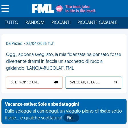
TUTTO
RANDOM
PICCANTI
PICCANTE CASUALE
I
Da Pezed - 23/04/2026 11:31
Oggi, appena svegliato, la mia fidanzata ha pensato fosse
divertente tirarmi in faccia un sacchetto di rucola
gridando "LANCIA-RUCOLA!". FML
SÌ, È PROPRIO UNA VDM!
40
SVEGLIATI, TE LA SEI CERCATA!
17
Vacanze estive: Sole e sbadataggini
Dalle spiagge ai campeggi, un viaggio pieno di risate sotto
il sole... e qualche scottatura!
Più…