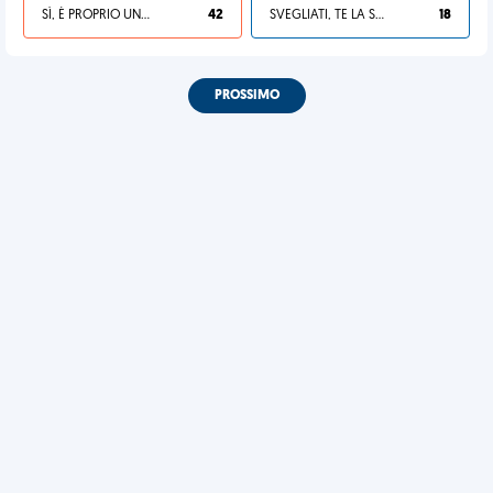
SÌ, È PROPRIO UNA VDM!
42
SVEGLIATI, TE LA SEI CERCATA!
18
PROSSIMO