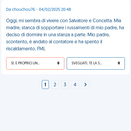
Da chouchou76 - 04/02/2025 20:48
Oggi, mi sembra di vivere con Salvatore e Concetta. Mia
madre, stanca di sopportare i russamenti di mio padre, ha
deciso di dormire in una stanza a parte. Mio padre,
scontento, è andato al contatore e ha spento il
riscaldamento. FML
SÌ, È PROPRIO UNA VDM!
0
SVEGLIATI, TE LA SEI CERCATA!
0
1
2
3
4