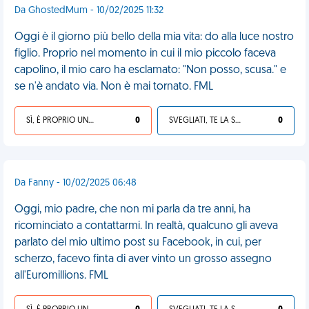
Da GhostedMum - 10/02/2025 11:32
Oggi è il giorno più bello della mia vita: do alla luce nostro
figlio. Proprio nel momento in cui il mio piccolo faceva
capolino, il mio caro ha esclamato: "Non posso, scusa." e
se n'è andato via. Non è mai tornato. FML
SÌ, È PROPRIO UNA VDM!
0
SVEGLIATI, TE LA SEI CERCATA!
0
Da Fanny - 10/02/2025 06:48
Oggi, mio padre, che non mi parla da tre anni, ha
ricominciato a contattarmi. In realtà, qualcuno gli aveva
parlato del mio ultimo post su Facebook, in cui, per
scherzo, facevo finta di aver vinto un grosso assegno
all'Euromillions. FML