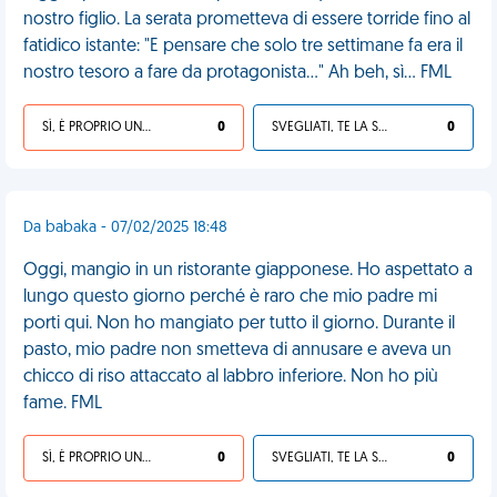
nostro figlio. La serata prometteva di essere torride fino al
fatidico istante: "E pensare che solo tre settimane fa era il
nostro tesoro a fare da protagonista..." Ah beh, sì... FML
SÌ, È PROPRIO UNA VDM!
0
SVEGLIATI, TE LA SEI CERCATA!
0
Da babaka - 07/02/2025 18:48
Oggi, mangio in un ristorante giapponese. Ho aspettato a
lungo questo giorno perché è raro che mio padre mi
porti qui. Non ho mangiato per tutto il giorno. Durante il
pasto, mio padre non smetteva di annusare e aveva un
chicco di riso attaccato al labbro inferiore. Non ho più
fame. FML
SÌ, È PROPRIO UNA VDM!
0
SVEGLIATI, TE LA SEI CERCATA!
0