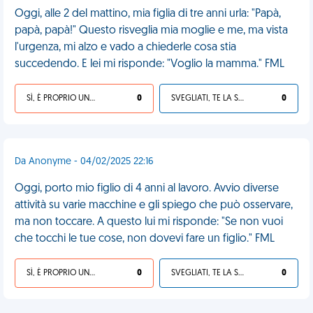
Oggi, alle 2 del mattino, mia figlia di tre anni urla: "Papà,
papà, papà!" Questo risveglia mia moglie e me, ma vista
l'urgenza, mi alzo e vado a chiederle cosa stia
succedendo. E lei mi risponde: "Voglio la mamma." FML
SÌ, È PROPRIO UNA VDM!
0
SVEGLIATI, TE LA SEI CERCATA!
0
Da Anonyme - 04/02/2025 22:16
Oggi, porto mio figlio di 4 anni al lavoro. Avvio diverse
attività su varie macchine e gli spiego che può osservare,
ma non toccare. A questo lui mi risponde: "Se non vuoi
che tocchi le tue cose, non dovevi fare un figlio." FML
SÌ, È PROPRIO UNA VDM!
0
SVEGLIATI, TE LA SEI CERCATA!
0