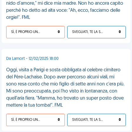
nido d'amore," mi dice mia madre. Non ho ancora capito
perché ho detto ad alta voce: "Ah, ecco, facciamo delle
orgie!". FML
SÌ, È PROPRIO UNA VDM!
0
SVEGLIATI, TE LA SEI CERCATA!
0
Da Lamort - 12/02/2025 18:00
Oggi, visita a Parigi e sosta obbligata al celebre cimitero
del Père-Lachaise. Dopo aver percorso alcuni viali, mi
sono resa conto che mio figlio di sette anni non c'era più.
Mi sono preoccupata, poi l'ho visto in lontananza, con
quell'aria fiera. "Mamma, ho trovato un super posto dove
mettere la tua tomba!". FML
SÌ, È PROPRIO UNA VDM!
0
SVEGLIATI, TE LA SEI CERCATA!
0