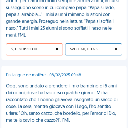
album per bambini molto semplice ai miei alunni, in cui si
susseguono scene in cui compare papà: "Papà si rade,
papà si arrabbia…" I miei alunni mimano le azioni con
grande energia. Proseguo nella lettura: "Papà si soffia il
naso." Tutti i miei 25 alunni si sono soffiati il naso nelle
mani. FML
SÌ, È PROPRIO UNA VDM!
0
SVEGLIATI, TE LA SEI CERCATA!
0
Da Langue de molière - 08/02/2025 09:48
Oggi, sono andato a prendere il mio bambino di 6 anni
dai nonni, dove ha trascorso qualche giorno. Mi ha
raccontato che il nonno gli aveva insegnato un sacco di
cose. La sera, mentre giocava con i Lego, l'ho sentito
urlare: "Oh, santo cazzo, che bordello, per l'amor di Dio,
ma te la cavi o che cazzo?!". FML