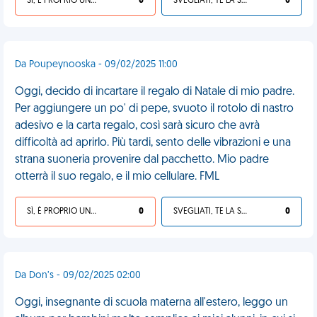
SÌ, È PROPRIO UNA VDM!
0
SVEGLIATI, TE LA SEI CERCATA!
0
Da Poupeynooska - 09/02/2025 11:00
Oggi, decido di incartare il regalo di Natale di mio padre.
Per aggiungere un po' di pepe, svuoto il rotolo di nastro
adesivo e la carta regalo, così sarà sicuro che avrà
difficoltà ad aprirlo. Più tardi, sento delle vibrazioni e una
strana suoneria provenire dal pacchetto. Mio padre
otterrà il suo regalo, e il mio cellulare. FML
SÌ, È PROPRIO UNA VDM!
0
SVEGLIATI, TE LA SEI CERCATA!
0
Da Don’s - 09/02/2025 02:00
Oggi, insegnante di scuola materna all'estero, leggo un