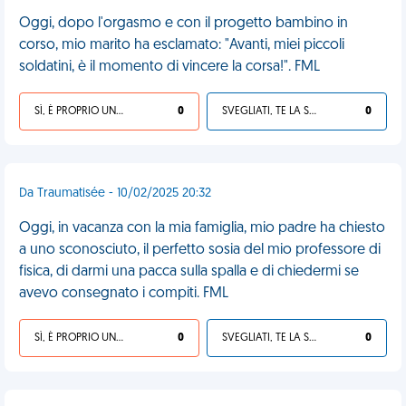
Oggi, dopo l'orgasmo e con il progetto bambino in
corso, mio marito ha esclamato: "Avanti, miei piccoli
soldatini, è il momento di vincere la corsa!". FML
SÌ, È PROPRIO UNA VDM!
0
SVEGLIATI, TE LA SEI CERCATA!
0
Da Traumatisée - 10/02/2025 20:32
Oggi, in vacanza con la mia famiglia, mio padre ha chiesto
a uno sconosciuto, il perfetto sosia del mio professore di
fisica, di darmi una pacca sulla spalla e di chiedermi se
avevo consegnato i compiti. FML
SÌ, È PROPRIO UNA VDM!
0
SVEGLIATI, TE LA SEI CERCATA!
0