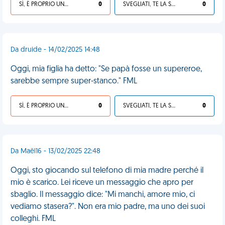
SÌ, È PROPRIO UNA VDM!
0
SVEGLIATI, TE LA SEI CERCATA!
0
Da druide - 14/02/2025 14:48
Oggi, mia figlia ha detto: "Se papà fosse un supereroe,
sarebbe sempre super-stanco." FML
SÌ, È PROPRIO UNA VDM!
0
SVEGLIATI, TE LA SEI CERCATA!
0
Da Maël16 - 13/02/2025 22:48
Oggi, sto giocando sul telefono di mia madre perché il
mio è scarico. Lei riceve un messaggio che apro per
sbaglio. Il messaggio dice: "Mi manchi, amore mio, ci
vediamo stasera?". Non era mio padre, ma uno dei suoi
colleghi. FML