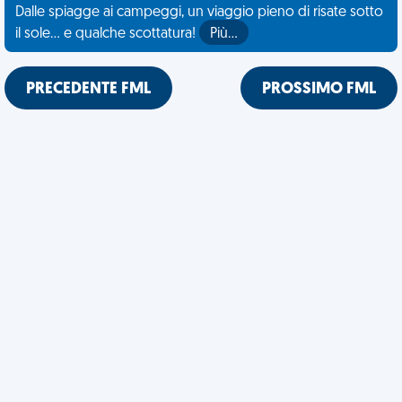
Dalle spiagge ai campeggi, un viaggio pieno di risate sotto
il sole... e qualche scottatura!
Più…
PRECEDENTE FML
PROSSIMO FML