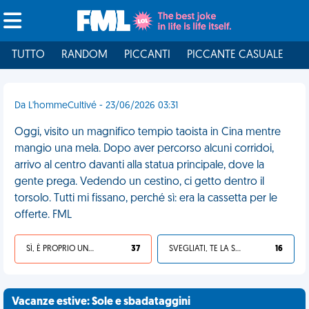
TUTTO
RANDOM
PICCANTI
PICCANTE CASUALE
I
Da L'hommeCultivé - 23/06/2026 03:31
Oggi, visito un magnifico tempio taoista in Cina mentre
mangio una mela. Dopo aver percorso alcuni corridoi,
arrivo al centro davanti alla statua principale, dove la
gente prega. Vedendo un cestino, ci getto dentro il
torsolo. Tutti mi fissano, perché sì: era la cassetta per le
offerte. FML
SÌ, È PROPRIO UNA VDM!
37
SVEGLIATI, TE LA SEI CERCATA!
16
Vacanze estive: Sole e sbadataggini