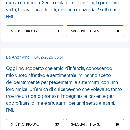
nuova conquista. Senza esitare, mi dice: 'Lui, la prossima
volta, ti darà buca.' Infatti, nessuna notizia da 2 settimane.
FML
SÌ, È PROPRIO UNA VDM!
1
SVEGLIATI, TE LA SEI CERCATA!
0
Da Anonyme - 15/02/2026 03:31
Oggi, ho scoperto che amici d'infanzia, conoscendo il
mio vuoto affettivo e sentimentale, mi hanno scelto
deliberatamente per presentarmi e sistemarmi con una
loro amica. Un'amica di cui sapevano che voleva soltanto
trovare un uomo pronto a impegnarsi e paziente per
approfittarsi di me e sfruttarmi per anni senza amarmi.
FML
SÌ, È PROPRIO UNA VDM!
37
SVEGLIATI, TE LA SEI CERCATA!
16