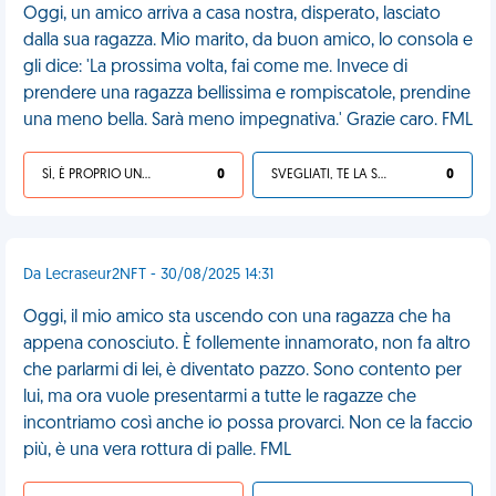
Oggi, un amico arriva a casa nostra, disperato, lasciato
dalla sua ragazza. Mio marito, da buon amico, lo consola e
gli dice: 'La prossima volta, fai come me. Invece di
prendere una ragazza bellissima e rompiscatole, prendine
una meno bella. Sarà meno impegnativa.' Grazie caro. FML
SÌ, È PROPRIO UNA VDM!
0
SVEGLIATI, TE LA SEI CERCATA!
0
Da Lecraseur2NFT - 30/08/2025 14:31
Oggi, il mio amico sta uscendo con una ragazza che ha
appena conosciuto. È follemente innamorato, non fa altro
che parlarmi di lei, è diventato pazzo. Sono contento per
lui, ma ora vuole presentarmi a tutte le ragazze che
incontriamo così anche io possa provarci. Non ce la faccio
più, è una vera rottura di palle. FML