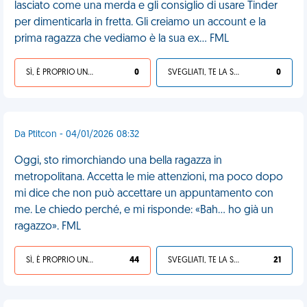
lasciato come una merda e gli consiglio di usare Tinder
per dimenticarla in fretta. Gli creiamo un account e la
prima ragazza che vediamo è la sua ex... FML
SÌ, È PROPRIO UNA VDM!
0
SVEGLIATI, TE LA SEI CERCATA!
0
Da Ptitcon - 04/01/2026 08:32
Oggi, sto rimorchiando una bella ragazza in
metropolitana. Accetta le mie attenzioni, ma poco dopo
mi dice che non può accettare un appuntamento con
me. Le chiedo perché, e mi risponde: «Bah… ho già un
ragazzo». FML
SÌ, È PROPRIO UNA VDM!
44
SVEGLIATI, TE LA SEI CERCATA!
21