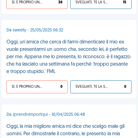
SÌ, È PROPRIO UNA VDM!
36
SVEGLIATI, TE LA SEI CERCATA!
15
Da sweety - 25/05/2025 06:32
Oggi, un'amica che cerca di farmi dimenticare il mio ex
vuole presentarmi un uomo che, secondo lei, è perfetto
per me. Appena me lo presenta, lo riconosco: è il ragazzo
che ha lasciato una settimana fa perché 'troppo pesante
e troppo stupido.' FML
SÌ, È PROPRIO UNA VDM!
0
SVEGLIATI, TE LA SEI CERCATA!
0
Da Jprendnimportqui - 10/04/2025 06:48
Oggi, la mia migliore amica mi dice che scelgo male gli
uomini. Per dimostrarle il contrario, le presento la mia