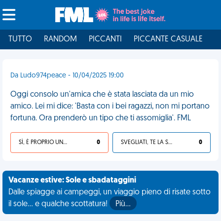
TUTTO
RANDOM
PICCANTI
PICCANTE CASUALE
I
Da Ludo974peace - 10/04/2025 19:00
Oggi consolo un'amica che è stata lasciata da un mio
amico. Lei mi dice: 'Basta con i bei ragazzi, non mi portano
fortuna. Ora prenderò un tipo che ti assomiglia'. FML
SÌ, È PROPRIO UNA VDM!
0
SVEGLIATI, TE LA SEI CERCATA!
0
Vacanze estive: Sole e sbadataggini
Dalle spiagge ai campeggi, un viaggio pieno di risate sotto
il sole... e qualche scottatura!
Più…