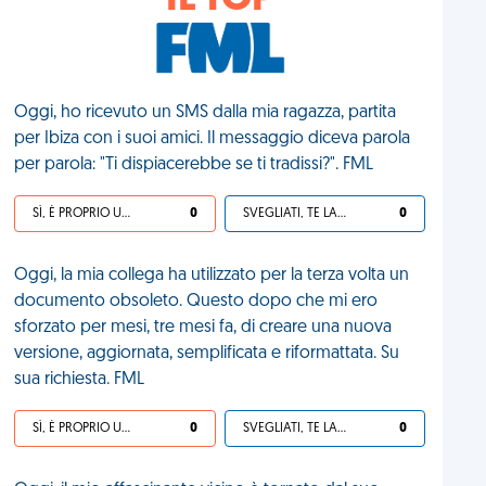
IL TOP
Oggi, ho ricevuto un SMS dalla mia ragazza, partita
per Ibiza con i suoi amici. Il messaggio diceva parola
per parola: "Ti dispiacerebbe se ti tradissi?". FML
SÌ, È PROPRIO UNA VDM!
0
SVEGLIATI, TE LA SEI CERCATA!
0
Oggi, la mia collega ha utilizzato per la terza volta un
documento obsoleto. Questo dopo che mi ero
sforzato per mesi, tre mesi fa, di creare una nuova
versione, aggiornata, semplificata e riformattata. Su
sua richiesta. FML
SÌ, È PROPRIO UNA VDM!
0
SVEGLIATI, TE LA SEI CERCATA!
0