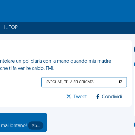
IL TOP
sventolare un po' d'aria con la mano quando mia madre
he ti fa venire caldo. FML
SVEGLIATI, TE LA SEI CERCATA!
17
Tweet
Condividi
o mai lontane!
Più…