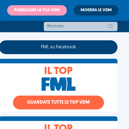
PUBBLICARE LA TUA VDM
MODERA LE VDM
FML su Facebook
IL TOP
GUARDATE TUTTE LE TOP VDM