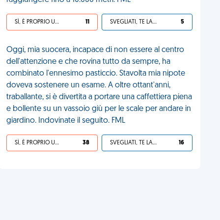
raggiungere fino a 10.000 metri. FML
SÌ, È PROPRIO UNA VDM!
11
SVEGLIATI, TE LA SEI CERCATA!
5
Oggi, mia suocera, incapace di non essere al centro
dell'attenzione e che rovina tutto da sempre, ha
combinato l'ennesimo pasticcio. Stavolta mia nipote
doveva sostenere un esame. A oltre ottant'anni,
traballante, si è divertita a portare una caffettiera piena
e bollente su un vassoio giù per le scale per andare in
giardino. Indovinate il seguito. FML
SÌ, È PROPRIO UNA VDM!
38
SVEGLIATI, TE LA SEI CERCATA!
16