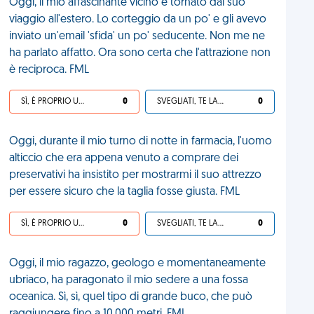
Oggi, il mio affascinante vicino è tornato dal suo
viaggio all'estero. Lo corteggio da un po' e gli avevo
inviato un'email 'sfida' un po' seducente. Non me ne
ha parlato affatto. Ora sono certa che l'attrazione non
è reciproca. FML
SÌ, È PROPRIO UNA VDM!
0
SVEGLIATI, TE LA SEI CERCATA!
0
Oggi, durante il mio turno di notte in farmacia, l'uomo
alticcio che era appena venuto a comprare dei
preservativi ha insistito per mostrarmi il suo attrezzo
per essere sicuro che la taglia fosse giusta. FML
SÌ, È PROPRIO UNA VDM!
0
SVEGLIATI, TE LA SEI CERCATA!
0
Oggi, il mio ragazzo, geologo e momentaneamente
ubriaco, ha paragonato il mio sedere a una fossa
oceanica. Sì, sì, quel tipo di grande buco, che può