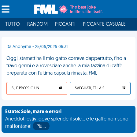
TUTTO
RANDOM
PICCANTI
PICCANTE CASUALE
I
Da Anonyme - 25/06/2026 06:31
Oggi, stamattina il mio gatto correva dappertutto, fino a
travolgermi e a rovesciare anche la mia tazzina di caffè
preparata con l'ultima capsula rimasta. FML
SÌ, È PROPRIO UNA VDM!
41
SVEGLIATI, TE LA SEI CERCATA!
17
Estate: Sole, mare e errori
Aneddoti estivi dove splende il sole... e le gaffe non sono
mai lontane!
Più…