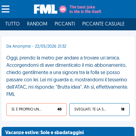
TUTTO
RANDOM
PICCANTI
PICCANTE CASUALE
I
Da Anonyme - 22/05/2026 21:32
Oggi, prendo la metro per andare a trovare un'amica.
Accorgendomi di aver dimenticato il mio abbonamento,
chiedo gentilmente a una signora tra la folla se posso
passare con lei. Lei mi guarda e, mostrandomi il tesserino
dell'ATAC, mi risponde: "Brutta idea". Ah sì, effettivamente.
FML
SÌ, È PROPRIO UNA VDM!
40
SVEGLIATI, TE LA SEI CERCATA!
18
Vacanze estive: Sole e sbadataggini