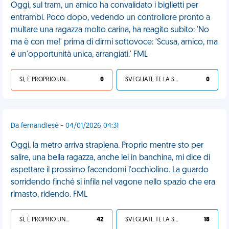
Oggi, sul tram, un amico ha convalidato i biglietti per
entrambi. Poco dopo, vedendo un controllore pronto a
multare una ragazza molto carina, ha reagito subito: 'No
ma è con me!' prima di dirmi sottovoce: 'Scusa, amico, ma
è un'opportunità unica, arrangiati.' FML
SÌ, È PROPRIO UNA VDM!
0
SVEGLIATI, TE LA SEI CERCATA!
0
Da fernandlesé - 04/01/2026 04:31
Oggi, la metro arriva strapiena. Proprio mentre sto per
salire, una bella ragazza, anche lei in banchina, mi dice di
aspettare il prossimo facendomi l'occhiolino. La guardo
sorridendo finché si infila nel vagone nello spazio che era
rimasto, ridendo. FML
SÌ, È PROPRIO UNA VDM!
42
SVEGLIATI, TE LA SEI CERCATA!
18