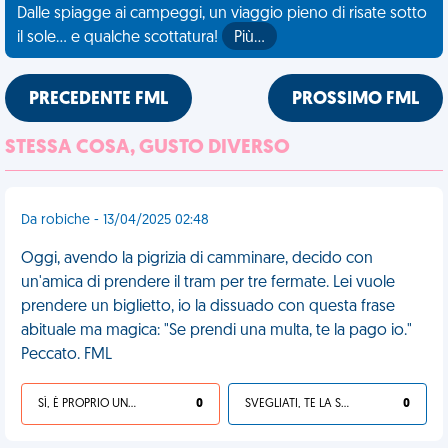
Dalle spiagge ai campeggi, un viaggio pieno di risate sotto
il sole... e qualche scottatura!
Più…
PRECEDENTE FML
PROSSIMO FML
STESSA COSA, GUSTO DIVERSO
Da robiche - 13/04/2025 02:48
Oggi, avendo la pigrizia di camminare, decido con
un'amica di prendere il tram per tre fermate. Lei vuole
prendere un biglietto, io la dissuado con questa frase
abituale ma magica: "Se prendi una multa, te la pago io."
Peccato. FML
SÌ, È PROPRIO UNA VDM!
0
SVEGLIATI, TE LA SEI CERCATA!
0