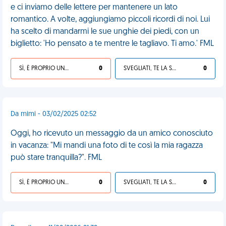
e ci inviamo delle lettere per mantenere un lato
romantico. A volte, aggiungiamo piccoli ricordi di noi. Lui
ha scelto di mandarmi le sue unghie dei piedi, con un
biglietto: 'Ho pensato a te mentre le tagliavo. Ti amo.' FML
SÌ, È PROPRIO UNA VDM!
0
SVEGLIATI, TE LA SEI CERCATA!
0
Da mimi - 03/02/2025 02:52
Oggi, ho ricevuto un messaggio da un amico conosciuto
in vacanza: "Mi mandi una foto di te così la mia ragazza
può stare tranquilla?". FML
SÌ, È PROPRIO UNA VDM!
0
SVEGLIATI, TE LA SEI CERCATA!
0