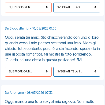
SÌ, È PROPRIO UNA VDM!
0
SVEGLIATI, TE LA SEI CERCATA!
0
Da BloodyBambi - 10/05/2025 01:00
Oggi, serata tra amici. Sto chiacchierando con uno di loro
quando vedo il mio partner scattarmi una foto. Allora gli
chiedo, tutta contenta, perché la sta facendo, sperando in
una risposta romantica. Mi mostra la foto sorridendo:
'Guarda, hai una ciccia in questa posizione!' FML
SÌ, È PROPRIO UNA VDM!
0
SVEGLIATI, TE LA SEI CERCATA!
0
Da Anonyme - 08/03/2026 07:32
Oggi, mando una foto sexy al mio ragazzo. Non molto