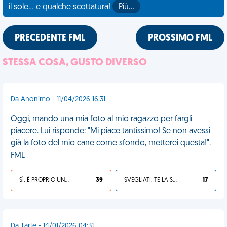
il sole... e qualche scottatura!
Più…
PRECEDENTE FML
PROSSIMO FML
STESSA COSA, GUSTO DIVERSO
Da Anonimo - 11/04/2026 16:31
Oggi, mando una mia foto al mio ragazzo per fargli
piacere. Lui risponde: "Mi piace tantissimo! Se non avessi
già la foto del mio cane come sfondo, metterei questa!".
FML
SÌ, È PROPRIO UNA VDM!
39
SVEGLIATI, TE LA SEI CERCATA!
17
Da Tarte - 14/01/2026 04:31