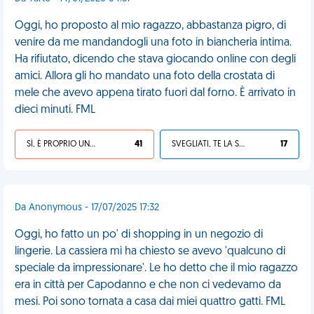
Oggi, ho proposto al mio ragazzo, abbastanza pigro, di
venire da me mandandogli una foto in biancheria intima.
Ha rifiutato, dicendo che stava giocando online con degli
amici. Allora gli ho mandato una foto della crostata di
mele che avevo appena tirato fuori dal forno. È arrivato in
dieci minuti. FML
SÌ, È PROPRIO UNA VDM!
41
SVEGLIATI, TE LA SEI CERCATA!
17
Da Anonymous - 17/07/2025 17:32
Oggi, ho fatto un po' di shopping in un negozio di
lingerie. La cassiera mi ha chiesto se avevo 'qualcuno di
speciale da impressionare'. Le ho detto che il mio ragazzo
era in città per Capodanno e che non ci vedevamo da
mesi. Poi sono tornata a casa dai miei quattro gatti. FML