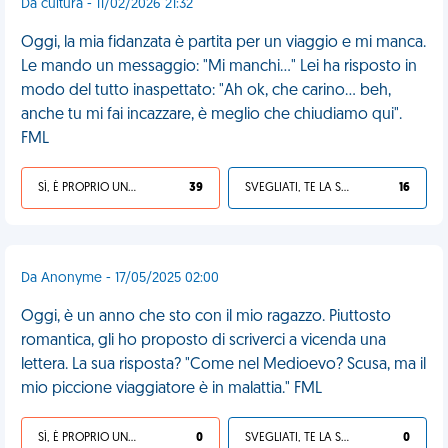
Da cultura - 11/02/2026 21:32
Oggi, la mia fidanzata è partita per un viaggio e mi manca.
Le mando un messaggio: "Mi manchi..." Lei ha risposto in
modo del tutto inaspettato: "Ah ok, che carino... beh,
anche tu mi fai incazzare, è meglio che chiudiamo qui".
FML
SÌ, È PROPRIO UNA VDM!
39
SVEGLIATI, TE LA SEI CERCATA!
16
Da Anonyme - 17/05/2025 02:00
Oggi, è un anno che sto con il mio ragazzo. Piuttosto
romantica, gli ho proposto di scriverci a vicenda una
lettera. La sua risposta? "Come nel Medioevo? Scusa, ma il
mio piccione viaggiatore è in malattia." FML
SÌ, È PROPRIO UNA VDM!
0
SVEGLIATI, TE LA SEI CERCATA!
0