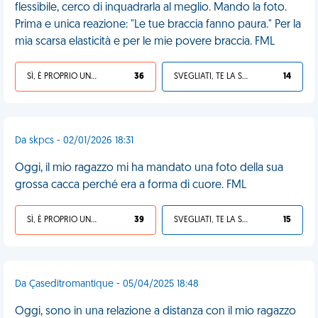
flessibile, cerco di inquadrarla al meglio. Mando la foto.
Prima e unica reazione: "Le tue braccia fanno paura." Per la
mia scarsa elasticità e per le mie povere braccia. FML
SÌ, È PROPRIO UNA VDM!
36
SVEGLIATI, TE LA SEI CERCATA!
14
Da skpcs - 02/01/2026 18:31
Oggi, il mio ragazzo mi ha mandato una foto della sua
grossa cacca perché era a forma di cuore. FML
SÌ, È PROPRIO UNA VDM!
39
SVEGLIATI, TE LA SEI CERCATA!
15
Da Çaseditromantique - 05/04/2025 18:48
Oggi, sono in una relazione a distanza con il mio ragazzo