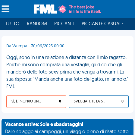
TUTTO
RANDOM
PICCANTI
PICCANTE CASUALE
I
Da Wumpa - 30/06/2025 00:00
Oggi, sono in una relazione a distanza con il mio ragazzo.
Poiché mi sono comprata una vestaglia, gli dico che gli
manderò delle foto sexy prima che venga a trovarmi. La
sua risposta: 'Manda anche una foto del gatto, mi annoio.'
FML
SÌ, È PROPRIO UNA VDM!
0
SVEGLIATI, TE LA SEI CERCATA!
0
Vacanze estive: Sole e sbadataggini
Dalle spiagge ai campeggi, un viaggio pieno di risate sotto