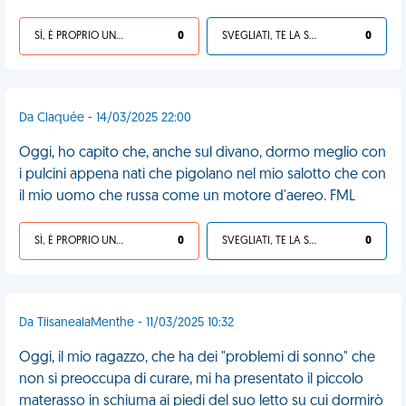
SÌ, È PROPRIO UNA VDM!
0
SVEGLIATI, TE LA SEI CERCATA!
0
Da Claquée - 14/03/2025 22:00
Oggi, ho capito che, anche sul divano, dormo meglio con
i pulcini appena nati che pigolano nel mio salotto che con
il mio uomo che russa come un motore d'aereo. FML
SÌ, È PROPRIO UNA VDM!
0
SVEGLIATI, TE LA SEI CERCATA!
0
Da TiisanealaMenthe - 11/03/2025 10:32
Oggi, il mio ragazzo, che ha dei "problemi di sonno" che
non si preoccupa di curare, mi ha presentato il piccolo
materasso in schiuma ai piedi del suo letto su cui dormirò