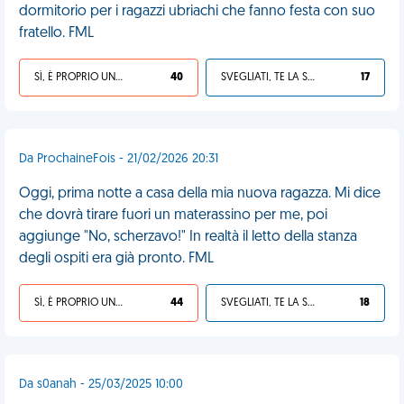
dormitorio per i ragazzi ubriachi che fanno festa con suo
fratello. FML
SÌ, È PROPRIO UNA VDM!
40
SVEGLIATI, TE LA SEI CERCATA!
17
Da ProchaineFois - 21/02/2026 20:31
Oggi, prima notte a casa della mia nuova ragazza. Mi dice
che dovrà tirare fuori un materassino per me, poi
aggiunge "No, scherzavo!" In realtà il letto della stanza
degli ospiti era già pronto. FML
SÌ, È PROPRIO UNA VDM!
44
SVEGLIATI, TE LA SEI CERCATA!
18
Da s0anah - 25/03/2025 10:00