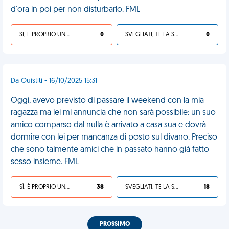
d'ora in poi per non disturbarlo. FML
SÌ, È PROPRIO UNA VDM!
0
SVEGLIATI, TE LA SEI CERCATA!
0
Da Ouistiti - 16/10/2025 15:31
Oggi, avevo previsto di passare il weekend con la mia
ragazza ma lei mi annuncia che non sarà possibile: un suo
amico comparso dal nulla è arrivato a casa sua e dovrà
dormire con lei per mancanza di posto sul divano. Preciso
che sono talmente amici che in passato hanno già fatto
sesso insieme. FML
SÌ, È PROPRIO UNA VDM!
38
SVEGLIATI, TE LA SEI CERCATA!
18
PROSSIMO