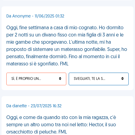
Da Anonyme - 11/06/2025 01:32
Oggi, fine settimana a casa di mio cognato. Ho dormito
per 2 notti su un divano fisso con mia figlia di 3 anni e le
mie gambe che sporgevano. L'ultima notte, mi ha
proposto di sistemare un materasso gonfiabile. Super, ho
pensato, finalmente dormirò. Fino al momento in cui il
materasso si è sgonfiato. FML
SÌ, È PROPRIO UNA VDM!
0
SVEGLIATI, TE LA SEI CERCATA!
0
Da danette - 23/07/2025 16:32
Oggi, e come da quando sto con la mia ragazza, c'è
sempre un altro uomo tra noi nel letto: Hector, il suo
orsacchiotto di peluche. FML