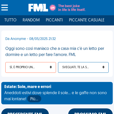
TUTTO
RANDOM
PICCANTI
PICCANTE CASUALE
I
Da Anonyme - 08/05/2025 21:32
Oggi sono così maniaco che a casa mia c'è un letto per
dormire e un letto per fare l'amore. FML
SÌ, È PROPRIO UNA VDM!
0
SVEGLIATI, TE LA SEI CERCATA!
0
Estate: Sole, mare e errori
Aneddoti estivi dove splende il sole... e le gaffe non sono
mai lontane!
Più…