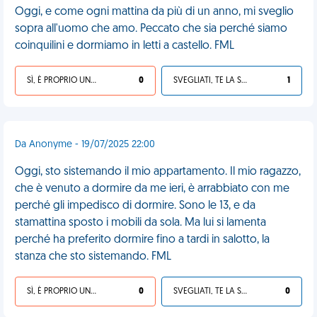
Oggi, e come ogni mattina da più di un anno, mi sveglio
sopra all'uomo che amo. Peccato che sia perché siamo
coinquilini e dormiamo in letti a castello. FML
SÌ, È PROPRIO UNA VDM!
0
SVEGLIATI, TE LA SEI CERCATA!
1
Da Anonyme - 19/07/2025 22:00
Oggi, sto sistemando il mio appartamento. Il mio ragazzo,
che è venuto a dormire da me ieri, è arrabbiato con me
perché gli impedisco di dormire. Sono le 13, e da
stamattina sposto i mobili da sola. Ma lui si lamenta
perché ha preferito dormire fino a tardi in salotto, la
stanza che sto sistemando. FML
SÌ, È PROPRIO UNA VDM!
0
SVEGLIATI, TE LA SEI CERCATA!
0