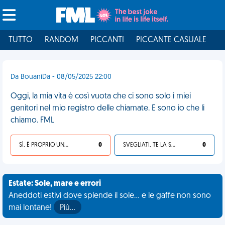
TUTTO
RANDOM
PICCANTI
PICCANTE CASUALE
I
Da BouaniDa - 08/05/2025 22:00
Oggi, la mia vita è così vuota che ci sono solo i miei
genitori nel mio registro delle chiamate. E sono io che li
chiamo. FML
SÌ, È PROPRIO UNA VDM!
0
SVEGLIATI, TE LA SEI CERCATA!
0
Estate: Sole, mare e errori
Aneddoti estivi dove splende il sole... e le gaffe non sono
mai lontane!
Più…