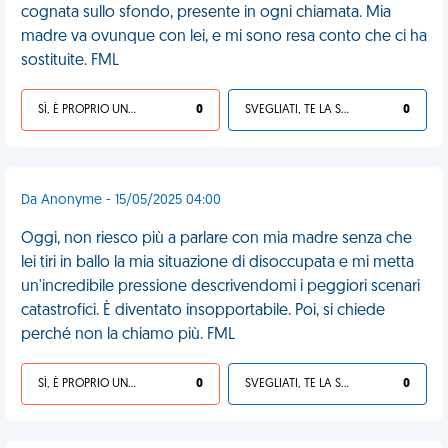
cognata sullo sfondo, presente in ogni chiamata. Mia
madre va ovunque con lei, e mi sono resa conto che ci ha
sostituite. FML
SÌ, È PROPRIO UNA VDM!
0
SVEGLIATI, TE LA SEI CERCATA!
0
Da Anonyme - 15/05/2025 04:00
Oggi, non riesco più a parlare con mia madre senza che
lei tiri in ballo la mia situazione di disoccupata e mi metta
un'incredibile pressione descrivendomi i peggiori scenari
catastrofici. È diventato insopportabile. Poi, si chiede
perché non la chiamo più. FML
SÌ, È PROPRIO UNA VDM!
0
SVEGLIATI, TE LA SEI CERCATA!
0