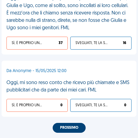
Giulia e Ugo, come al solito, sono incollati ai loro cellulari.
È mezz'ora che li chiamo senza ricevere risposta. Non ci
sarebbe nulla di strano, direte, se non fosse che Giulia e
Ugo sono i miei genitori. FML
SÌ, È PROPRIO UNA VDM!
37
SVEGLIATI, TE LA SEI CERCATA!
16
Da Anonyme - 15/05/2025 12:00
Oggi, mi sono reso conto che ricevo più chiamate e SMS
pubblicitari che da parte dei miei cari. FML
SÌ, È PROPRIO UNA VDM!
0
SVEGLIATI, TE LA SEI CERCATA!
0
PROSSIMO