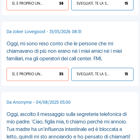
SÌ, È PROPRIO UNA VDM!
38
SVEGLIATI, TE LA SEI CERCATA!
15
Da Joker Lovegood - 31/05/2026 08:31
Oggi, mi sono reso conto che le persone che mi
chiamavano di più non erano né i miei amici né i miei
familiari, ma gli operatori dei call center. FML
SÌ, È PROPRIO UNA VDM!
35
SVEGLIATI, TE LA SEI CERCATA!
15
Da Anonyme - 04/08/2025 05:00
Oggi, ascolto il messaggio sulla segreteria telefonica di
mio padre: 'Ciao, figlia mia, ti chiamo perché mi annoio.
Tua madre ha un'influenza intestinale ed è bloccata a
letto, quindi mi sto annoiando e ho pensato di chiamarti!