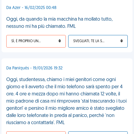
Da Azer - 16/02/2025 00:48
Oggi, da quando la mia macchina ha mollato tutto,
nessuno mi ha più chiamato. FML
SÌ, È PROPRIO UNA VDM!
0
SVEGLIATI, TE LA SEI CERCATA!
0
Da Paniqués - 19/01/2026 19:32
Oggi, studentessa, chiamo i miei genitori come ogni
giorno e li avverto che il mio telefono sarà spento per 4
ore. 4 ore e mezza dopo mi hanno chiamata 12 volte, il
mio padrone di casa mi rimprovera 'stai trascurando i tuoi
genitori' e persino il mio migliore amico è stato svegliato
dalle loro telefonate in preda al panico, perché 'non
riusciamo a contattarla'. FML