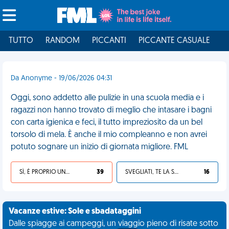
TUTTO
RANDOM
PICCANTI
PICCANTE CASUALE
I
Da Anonyme - 19/06/2026 04:31
Oggi, sono addetto alle pulizie in una scuola media e i
ragazzi non hanno trovato di meglio che intasare i bagni
con carta igienica e feci, il tutto impreziosito da un bel
torsolo di mela. È anche il mio compleanno e non avrei
potuto sognare un inizio di giornata migliore. FML
SÌ, È PROPRIO UNA VDM!
39
SVEGLIATI, TE LA SEI CERCATA!
16
Vacanze estive: Sole e sbadataggini
Dalle spiagge ai campeggi, un viaggio pieno di risate sotto