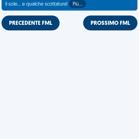
il sole... e qualche scottatura!
Più…
PRECEDENTE FML
PROSSIMO FML