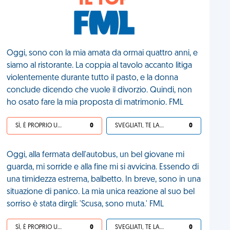
IL TOP
Oggi, sono con la mia amata da ormai quattro anni, e
siamo al ristorante. La coppia al tavolo accanto litiga
violentemente durante tutto il pasto, e la donna
conclude dicendo che vuole il divorzio. Quindi, non
ho osato fare la mia proposta di matrimonio. FML
SÌ, È PROPRIO UNA VDM!
0
SVEGLIATI, TE LA SEI CERCATA!
0
Oggi, alla fermata dell'autobus, un bel giovane mi
guarda, mi sorride e alla fine mi si avvicina. Essendo di
una timidezza estrema, balbetto. In breve, sono in una
situazione di panico. La mia unica reazione al suo bel
sorriso è stata dirgli: 'Scusa, sono muta.' FML
SÌ, È PROPRIO UNA VDM!
0
SVEGLIATI, TE LA SEI CERCATA!
0