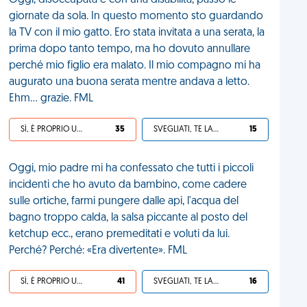
Oggi, disoccupata e con una disabilità, passo le
giornate da sola. In questo momento sto guardando
la TV con il mio gatto. Ero stata invitata a una serata, la
prima dopo tanto tempo, ma ho dovuto annullare
perché mio figlio era malato. Il mio compagno mi ha
augurato una buona serata mentre andava a letto.
Ehm... grazie. FML
SÌ, È PROPRIO UNA VDM!
35
SVEGLIATI, TE LA SEI CERCATA!
15
Oggi, mio padre mi ha confessato che tutti i piccoli
incidenti che ho avuto da bambino, come cadere
sulle ortiche, farmi pungere dalle api, l'acqua del
bagno troppo calda, la salsa piccante al posto del
ketchup ecc., erano premeditati e voluti da lui.
Perché? Perché: «Era divertente». FML
SÌ, È PROPRIO UNA VDM!
41
SVEGLIATI, TE LA SEI CERCATA!
16