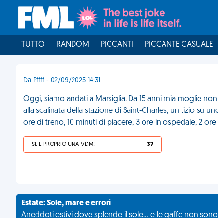
TUTTO
RANDOM
PICCANTI
PICCANTE CASUALE
Da Pffff - 02/09/2025 14:31
Oggi, siamo andati a Marsiglia. Da 15 anni mia moglie non
alla scalinata della stazione di Saint-Charles, un tizio su u
ore di treno, 10 minuti di piacere, 3 ore in ospedale, 2 or
SÌ, È PROPRIO UNA VDM!
37
Estate: Sole, mare e errori
Aneddoti estivi dove splende il sole... e le gaffe non son