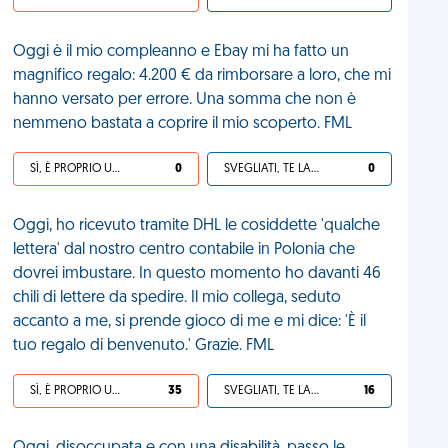
Oggi è il mio compleanno e Ebay mi ha fatto un
magnifico regalo: 4.200 € da rimborsare a loro, che mi
hanno versato per errore. Una somma che non è
nemmeno bastata a coprire il mio scoperto. FML
SÌ, È PROPRIO UNA VDM!
0
SVEGLIATI, TE LA SEI CERCATA!
0
Oggi, ho ricevuto tramite DHL le cosiddette 'qualche
lettera' dal nostro centro contabile in Polonia che
dovrei imbustare. In questo momento ho davanti 46
chili di lettere da spedire. Il mio collega, seduto
accanto a me, si prende gioco di me e mi dice: 'È il
tuo regalo di benvenuto.' Grazie. FML
SÌ, È PROPRIO UNA VDM!
35
SVEGLIATI, TE LA SEI CERCATA!
16