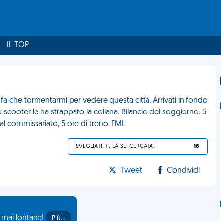
IL TOP
 fa che tormentarmi per vedere questa città. Arrivati in fondo
no scooter le ha strappato la collana. Bilancio del soggiorno: 5
e al commissariato, 5 ore di treno. FML
SVEGLIATI, TE LA SEI CERCATA!
16
Tweet
Condividi
o mai lontane!
Più…