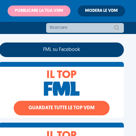
PUBBLICARE LA TUA VDM
MODERA LE VDM
FML su Facebook
IL TOP
GUARDATE TUTTE LE TOP VDM