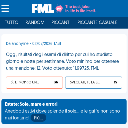
TUTTO
RANDOM
PICCANTI
PICCANTE CASUALE
I
Da anonyme - 02/07/2026 17:31
Oggi, risultati degli esami di diritto per cui ho studiato
giorno e notte per settimane. Voto minimo per ottenere
una menzione: 12. Voto ottenuto: 11,99725. FML
SÌ, È PROPRIO UNA VDM!
36
SVEGLIATI, TE LA SEI CERCATA!
15
Estate: Sole, mare e errori
Aneddoti estivi dove splende il sole... e le gaffe non sono
mai lontane!
Più…