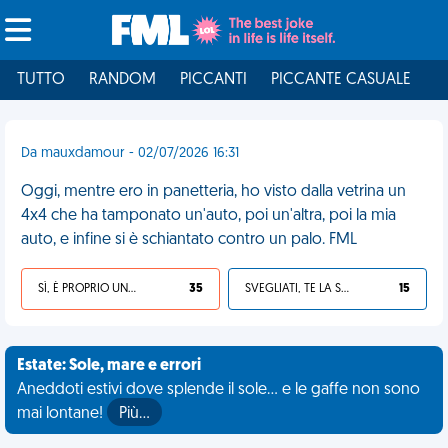
TUTTO
RANDOM
PICCANTI
PICCANTE CASUALE
I
Da mauxdamour - 02/07/2026 16:31
Oggi, mentre ero in panetteria, ho visto dalla vetrina un
4x4 che ha tamponato un'auto, poi un'altra, poi la mia
auto, e infine si è schiantato contro un palo. FML
SÌ, È PROPRIO UNA VDM!
35
SVEGLIATI, TE LA SEI CERCATA!
15
Estate: Sole, mare e errori
Aneddoti estivi dove splende il sole... e le gaffe non sono
mai lontane!
Più…