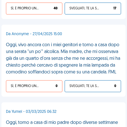
SÌ, È PROPRIO UNA VDM!
40
SVEGLIATI, TE LA SEI CERCATA!
17
Da Anonyme - 27/04/2025 15:00
Oggi, vivo ancora con i miei genitori e torno a casa dopo
una serata "un po'" alcolica. Mia madre, che mi osservava
già da un quarto d'ora senza che me ne accorgessi, mi ha
chiesto perché cercavo di spegnere la mia lampada da
comodino soffiandoci sopra come su una candela. FML
SÌ, È PROPRIO UNA VDM!
0
SVEGLIATI, TE LA SEI CERCATA!
0
Da Yumei - 03/03/2025 06:32
Oggi, torno a casa di mio padre dopo diverse settimane