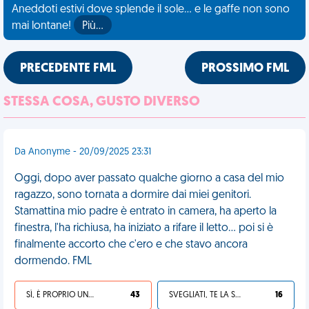
Aneddoti estivi dove splende il sole... e le gaffe non sono
mai lontane!
Più…
PRECEDENTE FML
PROSSIMO FML
STESSA COSA, GUSTO DIVERSO
Da Anonyme - 20/09/2025 23:31
Oggi, dopo aver passato qualche giorno a casa del mio
ragazzo, sono tornata a dormire dai miei genitori.
Stamattina mio padre è entrato in camera, ha aperto la
finestra, l'ha richiusa, ha iniziato a rifare il letto… poi si è
finalmente accorto che c'ero e che stavo ancora
dormendo. FML
SÌ, È PROPRIO UNA VDM!
43
SVEGLIATI, TE LA SEI CERCATA!
16