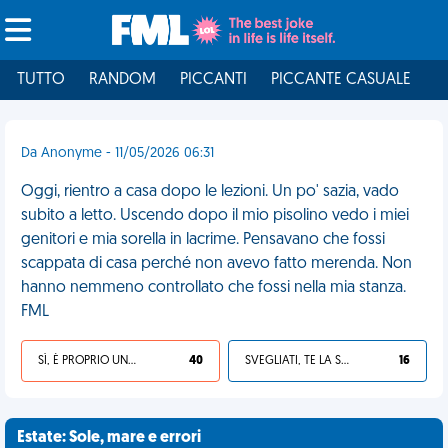
TUTTO
RANDOM
PICCANTI
PICCANTE CASUALE
I
Da Anonyme - 11/05/2026 06:31
Oggi, rientro a casa dopo le lezioni. Un po' sazia, vado
subito a letto. Uscendo dopo il mio pisolino vedo i miei
genitori e mia sorella in lacrime. Pensavano che fossi
scappata di casa perché non avevo fatto merenda. Non
hanno nemmeno controllato che fossi nella mia stanza.
FML
SÌ, È PROPRIO UNA VDM!
40
SVEGLIATI, TE LA SEI CERCATA!
16
Estate: Sole, mare e errori