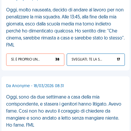
Oggi, molto nauseata, decido di andare al lavoro per non
penalizzare la mia squadra. Alle 13:45, alla fine della mia
giornata, esco dalla scuola media ma torno indietro
perché ho dimenticato qualcosa. Ho sentito dire: "Che
cinema, sarebbe rimasta a casa e sarebbe stato lo stesso".
FML
SÌ, È PROPRIO UNA VDM!
38
SVEGLIATI, TE LA SEI CERCATA!
17
Da Anonyme - 18/03/2026 08:31
Oggi, sono da due settimane a casa della mia
corrispondente, e stasera i genitori hanno litigato. Avevo
fame. Così non ho avuto il coraggio di chiedere da
mangiare e sono andato a letto senza mangiare niente.
Ho fame. FML