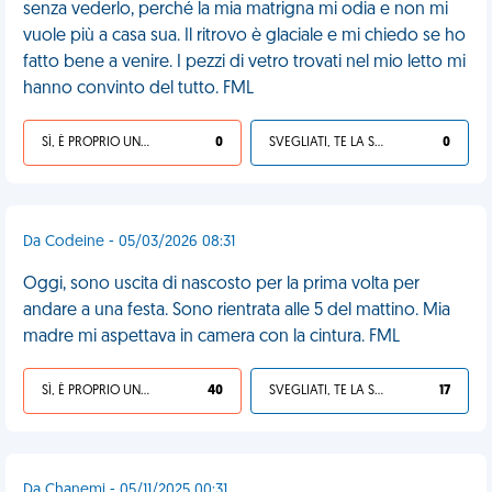
senza vederlo, perché la mia matrigna mi odia e non mi
vuole più a casa sua. Il ritrovo è glaciale e mi chiedo se ho
fatto bene a venire. I pezzi di vetro trovati nel mio letto mi
hanno convinto del tutto. FML
SÌ, È PROPRIO UNA VDM!
0
SVEGLIATI, TE LA SEI CERCATA!
0
Da Codeine - 05/03/2026 08:31
Oggi, sono uscita di nascosto per la prima volta per
andare a una festa. Sono rientrata alle 5 del mattino. Mia
madre mi aspettava in camera con la cintura. FML
SÌ, È PROPRIO UNA VDM!
40
SVEGLIATI, TE LA SEI CERCATA!
17
Da Chanemi - 05/11/2025 00:31