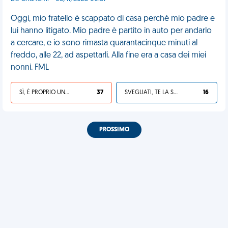
Oggi, mio fratello è scappato di casa perché mio padre e
lui hanno litigato. Mio padre è partito in auto per andarlo
a cercare, e io sono rimasta quarantacinque minuti al
freddo, alle 22, ad aspettarli. Alla fine era a casa dei miei
nonni. FML
SÌ, È PROPRIO UNA VDM!
37
SVEGLIATI, TE LA SEI CERCATA!
16
PROSSIMO