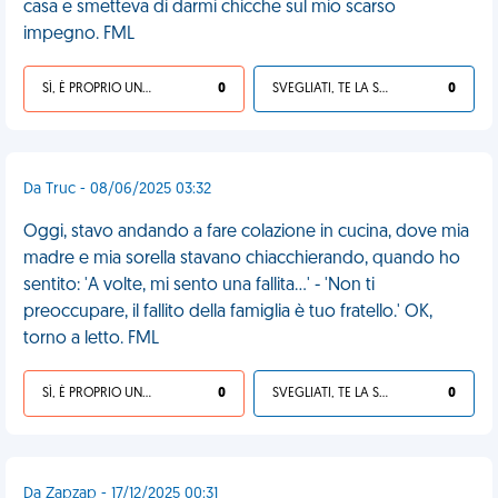
casa e smetteva di darmi chicche sul mio scarso
impegno. FML
SÌ, È PROPRIO UNA VDM!
0
SVEGLIATI, TE LA SEI CERCATA!
0
Da Truc - 08/06/2025 03:32
Oggi, stavo andando a fare colazione in cucina, dove mia
madre e mia sorella stavano chiacchierando, quando ho
sentito: 'A volte, mi sento una fallita...' - 'Non ti
preoccupare, il fallito della famiglia è tuo fratello.' OK,
torno a letto. FML
SÌ, È PROPRIO UNA VDM!
0
SVEGLIATI, TE LA SEI CERCATA!
0
Da Zapzap - 17/12/2025 00:31