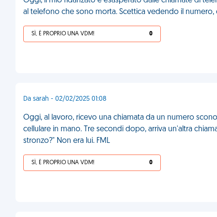
Oggi, il mio fidanzato è esasperato dalle chiamate di tel
al telefono che sono morta. Scettica vedendo il numero,
SÌ, È PROPRIO UNA VDM!
0
Da sarah - 02/02/2025 01:08
Oggi, al lavoro, ricevo una chiamata da un numero sconosc
cellulare in mano. Tre secondi dopo, arriva un'altra chia
stronzo?" Non era lui. FML
SÌ, È PROPRIO UNA VDM!
0