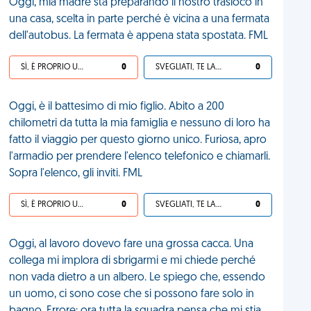
Oggi, mia madre sta preparando il nostro trasloco in
una casa, scelta in parte perché è vicina a una fermata
dell'autobus. La fermata è appena stata spostata. FML
SÌ, È PROPRIO UNA VDM!
0
SVEGLIATI, TE LA SEI CERCATA!
0
Oggi, è il battesimo di mio figlio. Abito a 200
chilometri da tutta la mia famiglia e nessuno di loro ha
fatto il viaggio per questo giorno unico. Furiosa, apro
l'armadio per prendere l'elenco telefonico e chiamarli.
Sopra l'elenco, gli inviti. FML
SÌ, È PROPRIO UNA VDM!
0
SVEGLIATI, TE LA SEI CERCATA!
0
Oggi, al lavoro dovevo fare una grossa cacca. Una
collega mi implora di sbrigarmi e mi chiede perché
non vada dietro a un albero. Le spiego che, essendo
un uomo, ci sono cose che si possono fare solo in