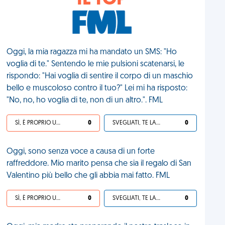
IL TOP
Oggi, la mia ragazza mi ha mandato un SMS: "Ho
voglia di te." Sentendo le mie pulsioni scatenarsi, le
rispondo: "Hai voglia di sentire il corpo di un maschio
bello e muscoloso contro il tuo?" Lei mi ha risposto:
"No, no, ho voglia di te, non di un altro.". FML
SÌ, È PROPRIO UNA VDM!
0
SVEGLIATI, TE LA SEI CERCATA!
0
Oggi, sono senza voce a causa di un forte
raffreddore. Mio marito pensa che sia il regalo di San
Valentino più bello che gli abbia mai fatto. FML
SÌ, È PROPRIO UNA VDM!
0
SVEGLIATI, TE LA SEI CERCATA!
0