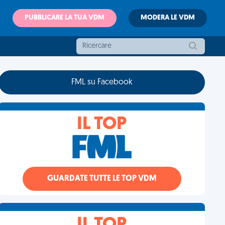
PUBBLICARE LA TUA VDM
MODERA LE VDM
FML su Facebook
IL TOP
GUARDATE TUTTE LE TOP VDM