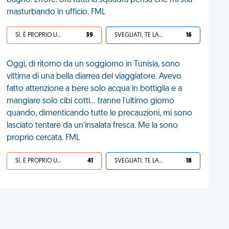
bagno. Errore: ora tutta la squadra pensa che mi stia
masturbando in ufficio. FML
SÌ, È PROPRIO UNA VDM!
39
SVEGLIATI, TE LA SEI CERCATA!
16
Oggi, di ritorno da un soggiorno in Tunisia, sono
vittima di una bella diarrea del viaggiatore. Avevo
fatto attenzione a bere solo acqua in bottiglia e a
mangiare solo cibi cotti... tranne l'ultimo giorno
quando, dimenticando tutte le precauzioni, mi sono
lasciato tentare da un'insalata fresca. Me la sono
proprio cercata. FML
SÌ, È PROPRIO UNA VDM!
41
SVEGLIATI, TE LA SEI CERCATA!
18