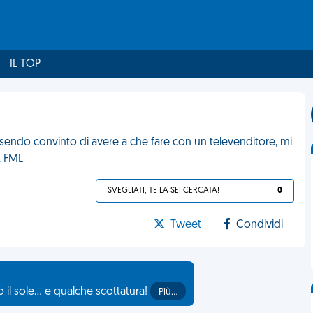
IL TOP
endo convinto di avere a che fare con un televenditore, mi
. FML
SVEGLIATI, TE LA SEI CERCATA!
0
Tweet
Condividi
il sole... e qualche scottatura!
Più…