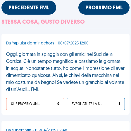
PRECEDENTE FML
PROSSIMO FML
STESSA COSA, GUSTO DIVERSO
Da Yapluka dormir dehors - 06/07/2025 12:00
Oggi, giornata in spiaggia con gli amici nel Sud della
Corsica. C'è un tempo magnifico e passiamo la giornata
in acqua. Nonostante tutto, ho come l'impressione di aver
dimenticato qualcosa. Ah sì, le chiavi della macchina nel
mio costume da bagno! Se vedete un granchio al volante
di un'Audi... FML
SÌ, È PROPRIO UNA VDM!
0
SVEGLIATI, TE LA SEI CERCATA!
1
Da supertintin - 05/04/2025 07:48