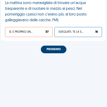
La mattina sono meravigliata di trovare un'acqua
trasparente e di nuotare in mezzo ai pesci. Nel
pomeriggio i pesci non c'erano più: al loro posto
galleggiavano delle cacche. FML
SÌ, È PROPRIO UNA VDM!
37
SVEGLIATI, TE LA SEI CERCATA!
16
PROSSIMO