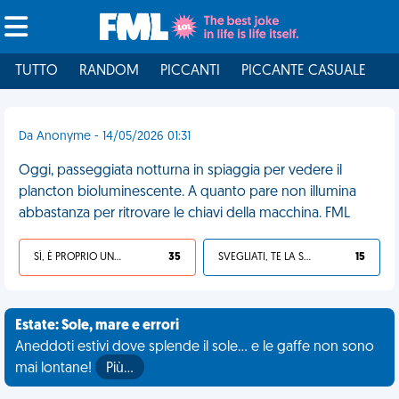
TUTTO
RANDOM
PICCANTI
PICCANTE CASUALE
I
Da Anonyme - 14/05/2026 01:31
Oggi, passeggiata notturna in spiaggia per vedere il
plancton bioluminescente. A quanto pare non illumina
abbastanza per ritrovare le chiavi della macchina. FML
SÌ, È PROPRIO UNA VDM!
35
SVEGLIATI, TE LA SEI CERCATA!
15
Estate: Sole, mare e errori
Aneddoti estivi dove splende il sole... e le gaffe non sono
mai lontane!
Più…