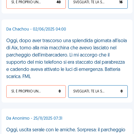
SÌ, È PROPRIO UNA VDM!
40
SVEGLIATI, TE LA SEI CERCATA!
16
Da Chachou - 02/06/2025 04:00
Oggi, dopo aver trascorso una splendida giornata all'isola
di Aix, torno alla mia macchina che avevo lasciato nel
parcheggio dell'imbarcadero. Lì mi accorgo che il
supporto del mio telefono si era staccato dal parabrezza
e cadendo aveva attivato le luci di emergenza. Batteria
scarica. FML
SÌ, È PROPRIO UNA VDM!
0
SVEGLIATI, TE LA SEI CERCATA!
0
Da Anonimo - 25/11/2025 07:31
Oggi, uscita serale con le amiche. Sorpresa: il parcheggio