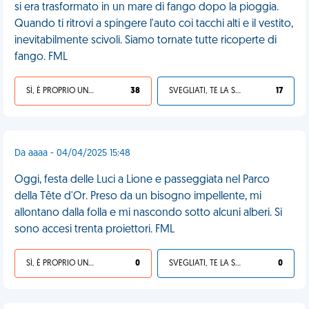
si era trasformato in un mare di fango dopo la pioggia.
Quando ti ritrovi a spingere l'auto coi tacchi alti e il vestito,
inevitabilmente scivoli. Siamo tornate tutte ricoperte di
fango. FML
SÌ, È PROPRIO UNA VDM!
38
SVEGLIATI, TE LA SEI CERCATA!
17
Da aaaa - 04/04/2025 15:48
Oggi, festa delle Luci a Lione e passeggiata nel Parco
della Tête d'Or. Preso da un bisogno impellente, mi
allontano dalla folla e mi nascondo sotto alcuni alberi. Si
sono accesi trenta proiettori. FML
SÌ, È PROPRIO UNA VDM!
0
SVEGLIATI, TE LA SEI CERCATA!
0