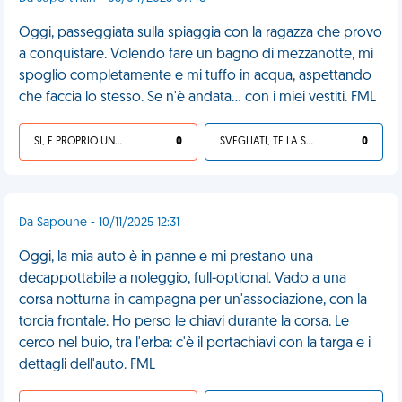
Oggi, passeggiata sulla spiaggia con la ragazza che provo
a conquistare. Volendo fare un bagno di mezzanotte, mi
spoglio completamente e mi tuffo in acqua, aspettando
che faccia lo stesso. Se n'è andata... con i miei vestiti. FML
SÌ, È PROPRIO UNA VDM!
0
SVEGLIATI, TE LA SEI CERCATA!
0
Da Sapoune - 10/11/2025 12:31
Oggi, la mia auto è in panne e mi prestano una
decappottabile a noleggio, full-optional. Vado a una
corsa notturna in campagna per un'associazione, con la
torcia frontale. Ho perso le chiavi durante la corsa. Le
cerco nel buio, tra l'erba: c'è il portachiavi con la targa e i
dettagli dell'auto. FML