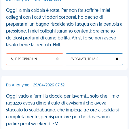
Oggi, la mia caldaia è rotta. Per non far soffrire i miei
colleghi con i cattivi odori corporei, ho deciso di
prepararmi un bagno riscaldando l'acqua con la pentola a
pressione. I miei colleghi saranno contenti: ora emano
deliziosi profumi di carne bollita. Ah sì, forse non avevo
lavato bene la pentola. FML
SÌ, È PROPRIO UNA VDM!
0
SVEGLIATI, TE LA SEI CERCATA!
0
Da Anonyme - 29/04/2026 07:32
Oggi, vado a farmi la doccia per lavarmi... solo che il mio
ragazzo aveva dimenticato di avvisarmi che aveva
staccato lo scaldabagno, che impiega tre ore a scaldarsi
completamente, per risparmiare perché dovevamo
partire per il weekend. FML