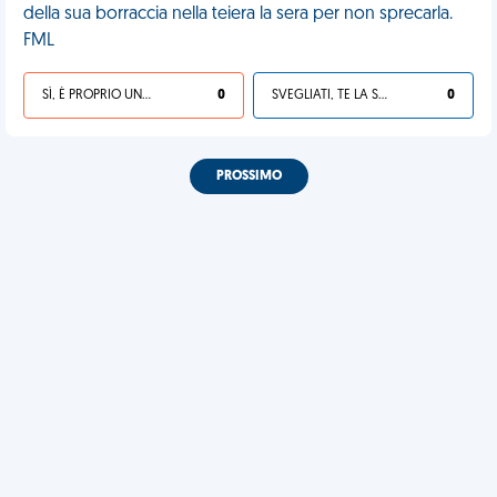
della sua borraccia nella teiera la sera per non sprecarla.
FML
SÌ, È PROPRIO UNA VDM!
0
SVEGLIATI, TE LA SEI CERCATA!
0
PROSSIMO