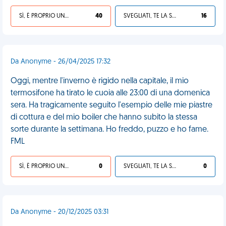
SÌ, È PROPRIO UNA VDM!
40
SVEGLIATI, TE LA SEI CERCATA!
16
Da Anonyme - 26/04/2025 17:32
Oggi, mentre l'inverno è rigido nella capitale, il mio
termosifone ha tirato le cuoia alle 23:00 di una domenica
sera. Ha tragicamente seguito l'esempio delle mie piastre
di cottura e del mio boiler che hanno subito la stessa
sorte durante la settimana. Ho freddo, puzzo e ho fame.
FML
SÌ, È PROPRIO UNA VDM!
0
SVEGLIATI, TE LA SEI CERCATA!
0
Da Anonyme - 20/12/2025 03:31