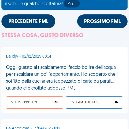
il sole... e qualche scottatura!
Più…
PRECEDENTE FML
PROSSIMO FML
STESSA COSA, GUSTO DIVERSO
Da Idjy - 02/12/2025 08:31
Oggi, guasto al riscaldamento: faccio bollire dell'acqua
per riscaldare un po' l'appartamento. Ho scoperto che il
soffitto della cucina era tappezzato di carta da parati...
quando ci è crollato addosso. FML
SÌ, È PROPRIO UNA VDM!
38
SVEGLIATI, TE LA SEI CERCATA!
16
Da Anonyme - 13/04/2025 11:00