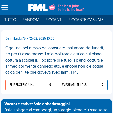
TUTTO
RANDOM
PICCANTI
PICCANTE CASUALE
I
Da mikado75 - 12/02/2025 10:00
Oggi, nel bel mezzo del consueto malumore del lunedì,
ho per riflesso messo il mio bollitore elettrico sul piano
cottura a scaldarsi. Il bollitore si è fuso, il piano cottura è
irrimediabilmente danneggiato, e ancora non c'è acqua
calda per il tè che doveva svegliarmi. FML
SÌ, È PROPRIO UNA VDM!
0
SVEGLIATI, TE LA SEI CERCATA!
0
Vacanze estive: Sole e sbadataggini
Dalle spiagge ai campeggi, un viaggio pieno di risate sotto