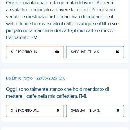
Oggi, è iniziata una brutta giornata di lavoro. Appena
arrivata ho cominciato ad avere la febbre. Poi mi sono
venute le mestruazioni: ho macchiato le mutande e il
water. Infine ho rovesciato il caffè ovunque e il filtro si è
piegato nella macchina del caffè; il mio caffè è mezzo
trasparente. FML
SÌ, È PROPRIO UNA VDM!
40
SVEGLIATI, TE LA SEI CERCATA!
16
Da Émile Pablo - 22/03/2025 12:16
Oggi, sono talmente stanco che ho dimenticato di
mettere il caffè nella mia caffettiera. FML
SÌ, È PROPRIO UNA VDM!
0
SVEGLIATI, TE LA SEI CERCATA!
0