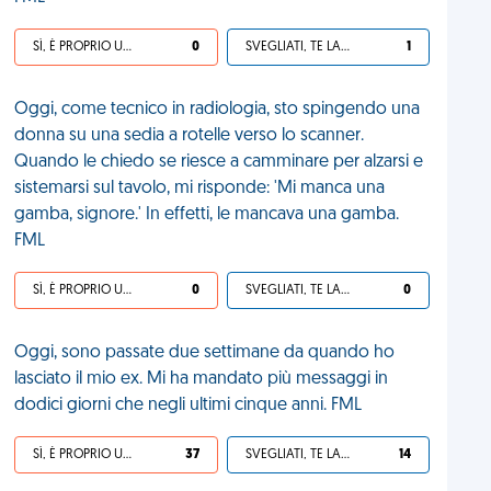
SÌ, È PROPRIO UNA VDM!
0
SVEGLIATI, TE LA SEI CERCATA!
1
Oggi, come tecnico in radiologia, sto spingendo una
donna su una sedia a rotelle verso lo scanner.
Quando le chiedo se riesce a camminare per alzarsi e
sistemarsi sul tavolo, mi risponde: 'Mi manca una
gamba, signore.' In effetti, le mancava una gamba.
FML
SÌ, È PROPRIO UNA VDM!
0
SVEGLIATI, TE LA SEI CERCATA!
0
Oggi, sono passate due settimane da quando ho
lasciato il mio ex. Mi ha mandato più messaggi in
dodici giorni che negli ultimi cinque anni. FML
SÌ, È PROPRIO UNA VDM!
37
SVEGLIATI, TE LA SEI CERCATA!
14