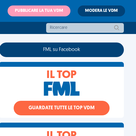
PUBBLICARE LA TUA VDM
MODERA LE VDM
FML su Facebook
IL TOP
GUARDATE TUTTE LE TOP VDM