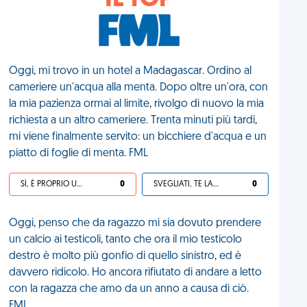
IL TOP
Oggi, mi trovo in un hotel a Madagascar. Ordino al
cameriere un'acqua alla menta. Dopo oltre un'ora, con
la mia pazienza ormai al limite, rivolgo di nuovo la mia
richiesta a un altro cameriere. Trenta minuti più tardi,
mi viene finalmente servito: un bicchiere d'acqua e un
piatto di foglie di menta. FML
SÌ, È PROPRIO UNA VDM!
0
SVEGLIATI, TE LA SEI CERCATA!
0
Oggi, penso che da ragazzo mi sia dovuto prendere
un calcio ai testicoli, tanto che ora il mio testicolo
destro è molto più gonfio di quello sinistro, ed è
davvero ridicolo. Ho ancora rifiutato di andare a letto
con la ragazza che amo da un anno a causa di ciò.
FML