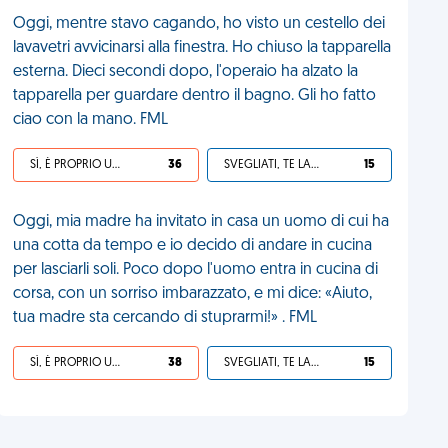
Oggi, mentre stavo cagando, ho visto un cestello dei
lavavetri avvicinarsi alla finestra. Ho chiuso la tapparella
esterna. Dieci secondi dopo, l'operaio ha alzato la
tapparella per guardare dentro il bagno. Gli ho fatto
ciao con la mano. FML
SÌ, È PROPRIO UNA VDM!
36
SVEGLIATI, TE LA SEI CERCATA!
15
Oggi, mia madre ha invitato in casa un uomo di cui ha
una cotta da tempo e io decido di andare in cucina
per lasciarli soli. Poco dopo l'uomo entra in cucina di
corsa, con un sorriso imbarazzato, e mi dice: «Aiuto,
tua madre sta cercando di stuprarmi!» . FML
SÌ, È PROPRIO UNA VDM!
38
SVEGLIATI, TE LA SEI CERCATA!
15