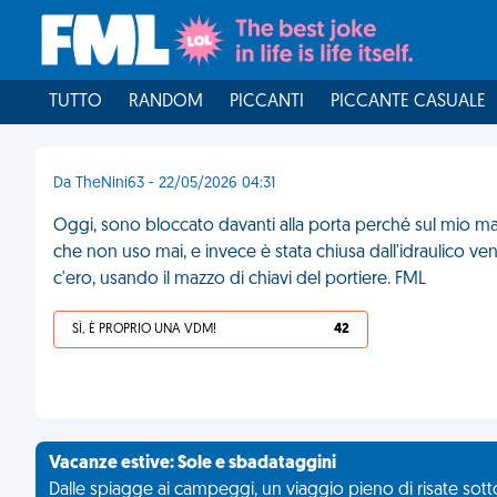
TUTTO
RANDOM
PICCANTI
PICCANTE CASUALE
Da TheNini63 - 22/05/2026 04:31
Oggi, sono bloccato davanti alla porta perché sul mio mazzo
che non uso mai, e invece è stata chiusa dall'idraulico v
c'ero, usando il mazzo di chiavi del portiere. FML
SÌ, È PROPRIO UNA VDM!
42
Vacanze estive: Sole e sbadataggini
Dalle spiagge ai campeggi, un viaggio pieno di risate sotto 