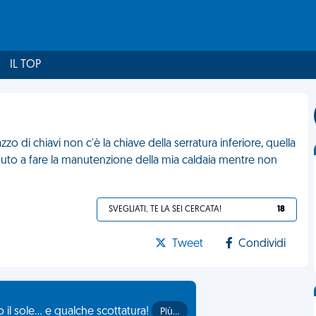
IL TOP
 di chiavi non c'è la chiave della serratura inferiore, quella
enuto a fare la manutenzione della mia caldaia mentre non
SVEGLIATI, TE LA SEI CERCATA!
18
Tweet
Condividi
il sole... e qualche scottatura!
Più…