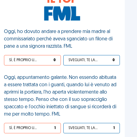
IL TOP
Oggi, ho dovuto andare a prendere mia madre al
commissariato perché aveva sganciato un filone di
pane a una signora razzista. FML
SÌ, È PROPRIO UNA VDM!
0
SVEGLIATI, TE LA SEI CERCATA!
0
Oggi, appuntamento galante. Non essendo abituata
a essere trattata con i guanti, quando lui è venuto ad
aprirmi la portiera, l'ho aperta violentemente allo
stesso tempo. Penso che con il suo sopracciglio
spaccato e l'occhio iniettato di sangue si ricorderà di
me per molto tempo. FML
SÌ, È PROPRIO UNA VDM!
1
SVEGLIATI, TE LA SEI CERCATA!
1