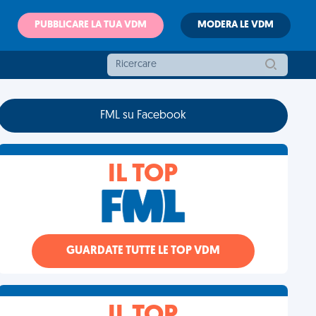
PUBBLICARE LA TUA VDM
MODERA LE VDM
FML su Facebook
IL TOP
GUARDATE TUTTE LE TOP VDM