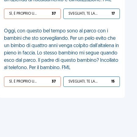
un'azienda di riscaldamento e climatizzazione. FML
SÌ, È PROPRIO UNA VDM!
37
SVEGLIATI, TE LA SEI CERCATA!
17
Oggi, con questo bel tempo sono al parco con i
bambini che sto sorvegliando. Per un pelo evito che
un bimbo di quattro anni venga colpito dall'altalena in
pieno in faccia. Lo stesso bambino mi segue quando
esco dal parco. Il padre di questo bambino? Incollato
al telefono. Per il bambino. FML
SÌ, È PROPRIO UNA VDM!
37
SVEGLIATI, TE LA SEI CERCATA!
15