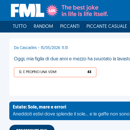
TUTTO
RANDOM
PICCANTI
PICCANTE CASUALE
Da Cascades - 15/05/2026 11:31
Oggi, mia figlia di due anni e mezzo ha svuotato la lavast
SÌ, È PROPRIO UNA VDM!
43
Estate: Sole, mare e errori
Aneddoti estivi dove splende il sole... e le gaffe non son