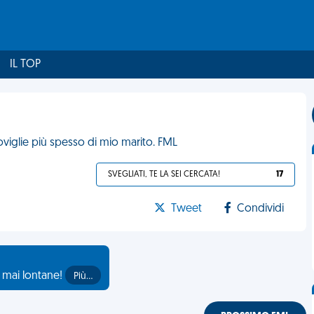
IL TOP
oviglie più spesso di mio marito. FML
SVEGLIATI, TE LA SEI CERCATA!
17
Tweet
Condividi
o mai lontane!
Più…