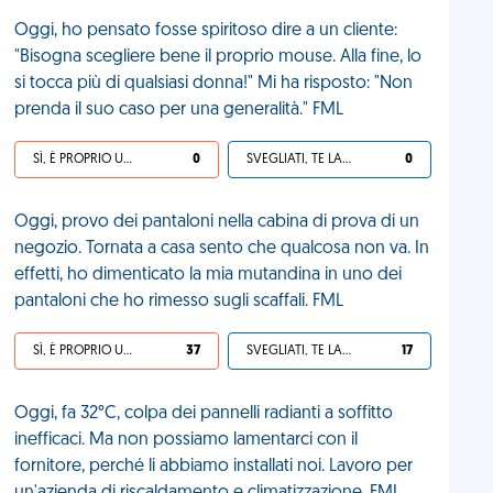
Oggi, ho pensato fosse spiritoso dire a un cliente:
"Bisogna scegliere bene il proprio mouse. Alla fine, lo
si tocca più di qualsiasi donna!" Mi ha risposto: "Non
prenda il suo caso per una generalità." FML
SÌ, È PROPRIO UNA VDM!
0
SVEGLIATI, TE LA SEI CERCATA!
0
Oggi, provo dei pantaloni nella cabina di prova di un
negozio. Tornata a casa sento che qualcosa non va. In
effetti, ho dimenticato la mia mutandina in uno dei
pantaloni che ho rimesso sugli scaffali. FML
SÌ, È PROPRIO UNA VDM!
37
SVEGLIATI, TE LA SEI CERCATA!
17
Oggi, fa 32°C, colpa dei pannelli radianti a soffitto
inefficaci. Ma non possiamo lamentarci con il
fornitore, perché li abbiamo installati noi. Lavoro per