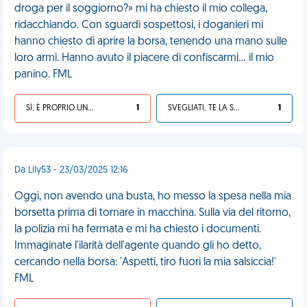
droga per il soggiorno?» mi ha chiesto il mio collega,
ridacchiando. Con sguardi sospettosi, i doganieri mi
hanno chiesto di aprire la borsa, tenendo una mano sulle
loro armi. Hanno avuto il piacere di confiscarmi... il mio
panino. FML
SÌ, È PROPRIO UNA VDM!
1
SVEGLIATI, TE LA SEI CERCATA!
1
Da Lily53 - 23/03/2025 12:16
Oggi, non avendo una busta, ho messo la spesa nella mia
borsetta prima di tornare in macchina. Sulla via del ritorno,
la polizia mi ha fermata e mi ha chiesto i documenti.
Immaginate l'ilarità dell'agente quando gli ho detto,
cercando nella borsa: 'Aspetti, tiro fuori la mia salsiccia!'
FML