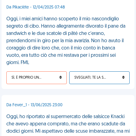
Da Pikaciète - 12/04/2025 07:48
Oggi, i miei amici hanno scoperto il mio nascondiglio
segreto di cibo. Hanno allegramente divorato il pane da
sandwich e le due scatole di pâté che c'erano,
prendendomi in giro per la mia avarizia. Non ho avuto il
coraggio di dire loro che, con il mio conto in banca
vuoto, era tutto ciò che mi restava per i prossimi sei
giorni. FML
SÌ, È PROPRIO UNA VDM!
0
SVEGLIATI, TE LA SEI CERCATA!
0
Da Fever_1 - 13/06/2025 23:00
Oggi, ho riportato al supermercato delle salsicce Knacki
che avevo appena comprato, ma che erano scadute da
dodici giorni. Mi aspettavo delle scuse imbarazzate, ma mi