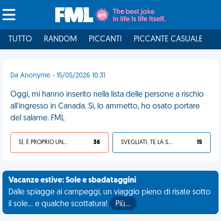
TUTTO
RANDOM
PICCANTI
PICCANTE CASUALE
I
Da Anonyme - 15/05/2026 10:31
Oggi, mi hanno inserito nella lista delle persone a rischio
all'ingresso in Canada. Sì, lo ammetto, ho osato portare
del salame. FML
SÌ, È PROPRIO UNA VDM!
36
SVEGLIATI, TE LA SEI CERCATA!
15
Vacanze estive: Sole e sbadataggini
Dalle spiagge ai campeggi, un viaggio pieno di risate sotto
il sole... e qualche scottatura!
Più…