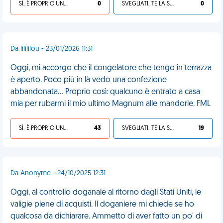
SÌ, È PROPRIO UNA VDM!
0
SVEGLIATI, TE LA SEI CERCATA!
0
Da lilililou - 23/01/2026 11:31
Oggi, mi accorgo che il congelatore che tengo in terrazza
è aperto. Poco più in là vedo una confezione
abbandonata... Proprio così: qualcuno è entrato a casa
mia per rubarmi il mio ultimo Magnum alle mandorle. FML
SÌ, È PROPRIO UNA VDM!
43
SVEGLIATI, TE LA SEI CERCATA!
19
Da Anonyme - 24/10/2025 12:31
Oggi, al controllo doganale al ritorno dagli Stati Uniti, le
valigie piene di acquisti. Il doganiere mi chiede se ho
qualcosa da dichiarare. Ammetto di aver fatto un po' di