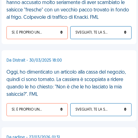
hanno accusato molto seriamente di aver scambiato le
salsicce "fresche" con un vecchio pacco trovato in fondo
al frigo. Colpevole di traffico di Knacki. FML
SÌ, È PROPRIO UNA VDM!
0
SVEGLIATI, TE LA SEI CERCATA!
0
Da Distrait - 30/03/2025 18:00
Oggi, ho dimenticato un articolo alla cassa del negozio,
quindi ci sono tornato. La cassiera è scoppiata a ridere
quando le ho chiesto: "Non è che le ho lasciato la mia
salsiccia?". FML
SÌ, È PROPRIO UNA VDM!
0
SVEGLIATI, TE LA SEI CERCATA!
0
Da radine - 27/03/2026 01:31