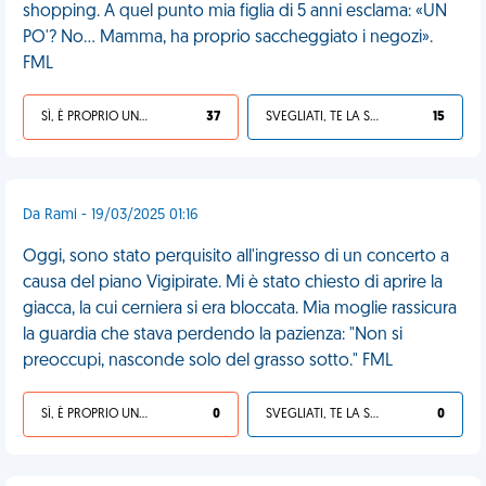
shopping. A quel punto mia figlia di 5 anni esclama: «UN
PO'? No... Mamma, ha proprio saccheggiato i negozi».
FML
SÌ, È PROPRIO UNA VDM!
37
SVEGLIATI, TE LA SEI CERCATA!
15
Da Rami - 19/03/2025 01:16
Oggi, sono stato perquisito all'ingresso di un concerto a
causa del piano Vigipirate. Mi è stato chiesto di aprire la
giacca, la cui cerniera si era bloccata. Mia moglie rassicura
la guardia che stava perdendo la pazienza: "Non si
preoccupi, nasconde solo del grasso sotto." FML
SÌ, È PROPRIO UNA VDM!
0
SVEGLIATI, TE LA SEI CERCATA!
0