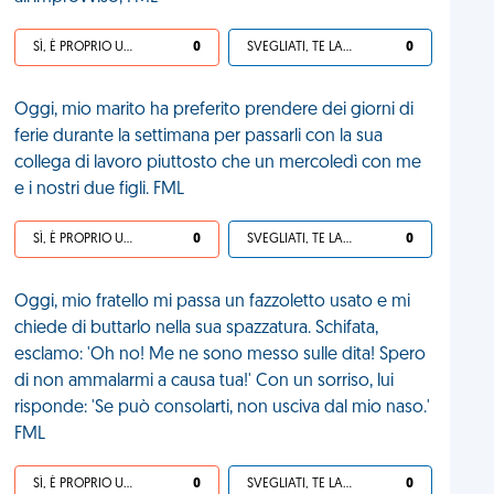
SÌ, È PROPRIO UNA VDM!
0
SVEGLIATI, TE LA SEI CERCATA!
0
Oggi, mio marito ha preferito prendere dei giorni di
ferie durante la settimana per passarli con la sua
collega di lavoro piuttosto che un mercoledì con me
e i nostri due figli. FML
SÌ, È PROPRIO UNA VDM!
0
SVEGLIATI, TE LA SEI CERCATA!
0
Oggi, mio fratello mi passa un fazzoletto usato e mi
chiede di buttarlo nella sua spazzatura. Schifata,
esclamo: 'Oh no! Me ne sono messo sulle dita! Spero
di non ammalarmi a causa tua!' Con un sorriso, lui
risponde: 'Se può consolarti, non usciva dal mio naso.'
FML
SÌ, È PROPRIO UNA VDM!
0
SVEGLIATI, TE LA SEI CERCATA!
0