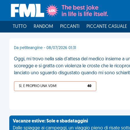
TUTTO
RANDOM
PICCANTI
PICCANTE CASUALE
Da petiteangine - 08/07/2026 01:31
Oggi, mi trovo nella sala d'attesa del medico insieme a u
scoregge e si gratta con violenza le croste che le ricopr
lanciato uno sguardo disgustato quando mi sono schiarit
SÌ, È PROPRIO UNA VDM!
40
Vacanze estive: Sole e sbadataggini
Dalle spiagge ai campeggi, un viaggio pieno di risate sotto 