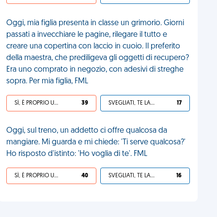
Oggi, mia figlia presenta in classe un grimorio. Giorni
passati a invecchiare le pagine, rilegare il tutto e
creare una copertina con laccio in cuoio. Il preferito
della maestra, che prediligeva gli oggetti di recupero?
Era uno comprato in negozio, con adesivi di streghe
sopra. Per mia figlia, FML
SÌ, È PROPRIO UNA VDM!
39
SVEGLIATI, TE LA SEI CERCATA!
17
Oggi, sul treno, un addetto ci offre qualcosa da
mangiare. Mi guarda e mi chiede: 'Ti serve qualcosa?'
Ho risposto d'istinto: 'Ho voglia di te'. FML
SÌ, È PROPRIO UNA VDM!
40
SVEGLIATI, TE LA SEI CERCATA!
16