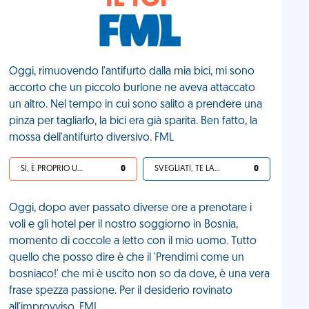
IL TOP
Oggi, rimuovendo l'antifurto dalla mia bici, mi sono
accorto che un piccolo burlone ne aveva attaccato
un altro. Nel tempo in cui sono salito a prendere una
pinza per tagliarlo, la bici era già sparita. Ben fatto, la
mossa dell'antifurto diversivo. FML
SÌ, È PROPRIO UNA VDM!
0
SVEGLIATI, TE LA SEI CERCATA!
0
Oggi, dopo aver passato diverse ore a prenotare i
voli e gli hotel per il nostro soggiorno in Bosnia,
momento di coccole a letto con il mio uomo. Tutto
quello che posso dire è che il 'Prendimi come un
bosniaco!' che mi è uscito non so da dove, è una vera
frase spezza passione. Per il desiderio rovinato
all'improvviso, FML