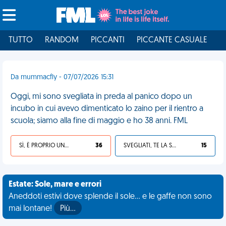
TUTTO
RANDOM
PICCANTI
PICCANTE CASUALE
I
Da mummacfly - 07/07/2026 15:31
Oggi, mi sono svegliata in preda al panico dopo un
incubo in cui avevo dimenticato lo zaino per il rientro a
scuola; siamo alla fine di maggio e ho 38 anni. FML
SÌ, È PROPRIO UNA VDM!
36
SVEGLIATI, TE LA SEI CERCATA!
15
Estate: Sole, mare e errori
Aneddoti estivi dove splende il sole... e le gaffe non sono
mai lontane!
Più…