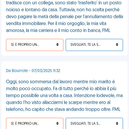
tradisce con un collega, sono stato 'trasferito' in un posto
noioso e lontano da casa. Tuttavia, non ho scelta perché
devo pagare la metà della penale per l'annullamento della
vendita immobiliare. Per il mio orgoglio, la mia vita
amorosa, la mia carriera e il mio conto in banca, FML
SÌ, È PROPRIO UNA VDM!
0
SVEGLIATI, TE LA SEI CERCATA!
0
Da Bourrote - 07/03/2025 11:32
Oggi, sono sommersa dal lavoro mentre mio marito è
molto poco occupato. Fa di tutto perché io abbia il più
tempo possibile una volta a casa. Intenzione lodevole, ma
quando l'ho visto allacciarmi le scarpe mentre ero al
telefono, ho capito che stava andando troppo oltre. FML
SÌ, È PROPRIO UNA VDM!
0
SVEGLIATI, TE LA SEI CERCATA!
0