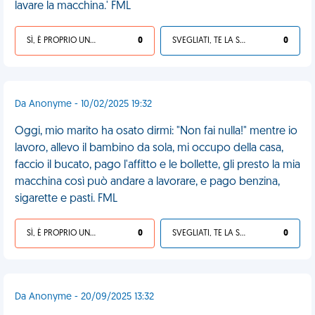
lavare la macchina.' FML
SÌ, È PROPRIO UNA VDM!
0
SVEGLIATI, TE LA SEI CERCATA!
0
Da Anonyme - 10/02/2025 19:32
Oggi, mio marito ha osato dirmi: "Non fai nulla!" mentre io
lavoro, allevo il bambino da sola, mi occupo della casa,
faccio il bucato, pago l'affitto e le bollette, gli presto la mia
macchina così può andare a lavorare, e pago benzina,
sigarette e pasti. FML
SÌ, È PROPRIO UNA VDM!
0
SVEGLIATI, TE LA SEI CERCATA!
0
Da Anonyme - 20/09/2025 13:32