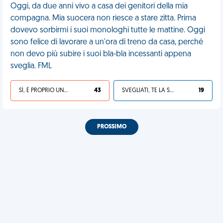
Oggi, da due anni vivo a casa dei genitori della mia
compagna. Mia suocera non riesce a stare zitta. Prima
dovevo sorbirmi i suoi monologhi tutte le mattine. Oggi
sono felice di lavorare a un'ora di treno da casa, perché
non devo più subire i suoi bla-bla incessanti appena
sveglia. FML
SÌ, È PROPRIO UNA VDM!
43
SVEGLIATI, TE LA SEI CERCATA!
19
PROSSIMO