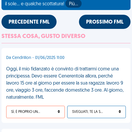
il sole... e qualche scottatura!
Più…
PRECEDENTE FML
PROSSIMO FML
STESSA COSA, GUSTO DIVERSO
Da Cendrillon - 01/06/2025 11:00
Oggi, il mio fidanzato è convinto di trattarmi come una
principessa. Devo essere Cenerentola allora, perché
lavoro 15 ore al giorno per essere la sua ragazza: lavoro 9
ore, viaggio 3 ore, faccende domestiche 3 ore. Al giorno,
naturalmente. FML
SÌ, È PROPRIO UNA VDM!
0
SVEGLIATI, TE LA SEI CERCATA!
0