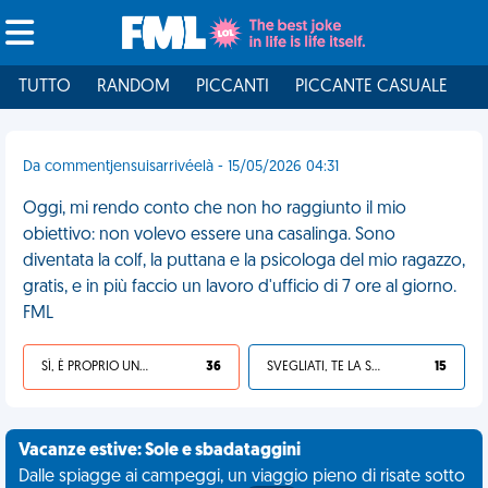
TUTTO
RANDOM
PICCANTI
PICCANTE CASUALE
I
Da commentjensuisarrivéelà - 15/05/2026 04:31
Oggi, mi rendo conto che non ho raggiunto il mio
obiettivo: non volevo essere una casalinga. Sono
diventata la colf, la puttana e la psicologa del mio ragazzo,
gratis, e in più faccio un lavoro d'ufficio di 7 ore al giorno.
FML
SÌ, È PROPRIO UNA VDM!
36
SVEGLIATI, TE LA SEI CERCATA!
15
Vacanze estive: Sole e sbadataggini
Dalle spiagge ai campeggi, un viaggio pieno di risate sotto