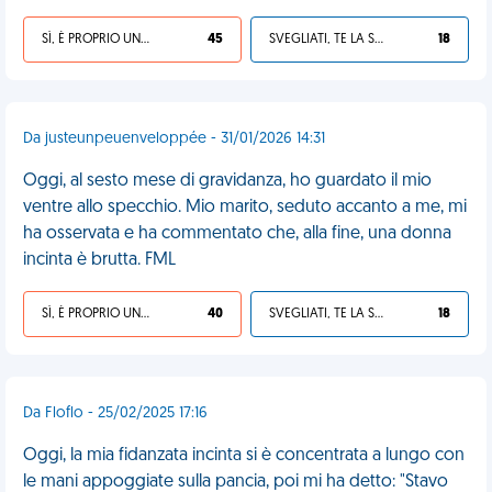
SÌ, È PROPRIO UNA VDM!
45
SVEGLIATI, TE LA SEI CERCATA!
18
Da justeunpeuenveloppée - 31/01/2026 14:31
Oggi, al sesto mese di gravidanza, ho guardato il mio
ventre allo specchio. Mio marito, seduto accanto a me, mi
ha osservata e ha commentato che, alla fine, una donna
incinta è brutta. FML
SÌ, È PROPRIO UNA VDM!
40
SVEGLIATI, TE LA SEI CERCATA!
18
Da Floflo - 25/02/2025 17:16
Oggi, la mia fidanzata incinta si è concentrata a lungo con
le mani appoggiate sulla pancia, poi mi ha detto: "Stavo