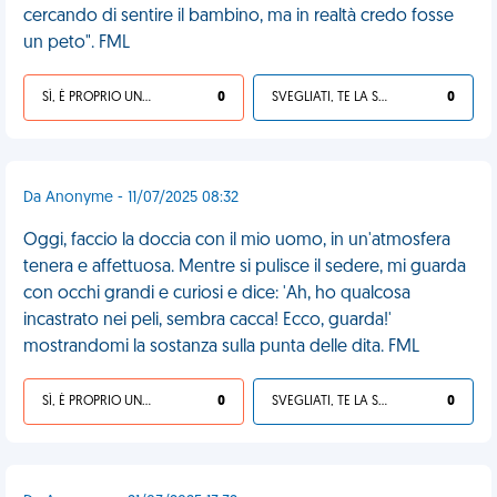
cercando di sentire il bambino, ma in realtà credo fosse
un peto". FML
SÌ, È PROPRIO UNA VDM!
0
SVEGLIATI, TE LA SEI CERCATA!
0
Da Anonyme - 11/07/2025 08:32
Oggi, faccio la doccia con il mio uomo, in un'atmosfera
tenera e affettuosa. Mentre si pulisce il sedere, mi guarda
con occhi grandi e curiosi e dice: 'Ah, ho qualcosa
incastrato nei peli, sembra cacca! Ecco, guarda!'
mostrandomi la sostanza sulla punta delle dita. FML
SÌ, È PROPRIO UNA VDM!
0
SVEGLIATI, TE LA SEI CERCATA!
0