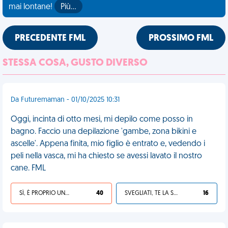
mai lontane!
Più…
PRECEDENTE FML
PROSSIMO FML
STESSA COSA, GUSTO DIVERSO
Da Futuremaman - 01/10/2025 10:31
Oggi, incinta di otto mesi, mi depilo come posso in
bagno. Faccio una depilazione 'gambe, zona bikini e
ascelle'. Appena finita, mio figlio è entrato e, vedendo i
peli nella vasca, mi ha chiesto se avessi lavato il nostro
cane. FML
SÌ, È PROPRIO UNA VDM!
40
SVEGLIATI, TE LA SEI CERCATA!
16