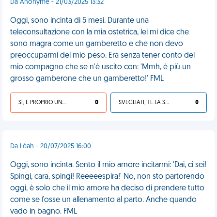
Da Anonyme - 21/03/2025 13:32
Oggi, sono incinta di 5 mesi. Durante una
teleconsultazione con la mia ostetrica, lei mi dice che
sono magra come un gamberetto e che non devo
preoccuparmi del mio peso. Era senza tener conto del
mio compagno che se n'è uscito con: 'Mmh, è più un
grosso gamberone che un gamberetto!' FML
SÌ, È PROPRIO UNA VDM!
0
SVEGLIATI, TE LA SEI CERCATA!
0
Da Léah - 20/07/2025 16:00
Oggi, sono incinta. Sento il mio amore incitarmi: 'Dai, ci sei!
Spingi, cara, spingi! Reeeeespira!' No, non sto partorendo
oggi, è solo che il mio amore ha deciso di prendere tutto
come se fosse un allenamento al parto. Anche quando
vado in bagno. FML