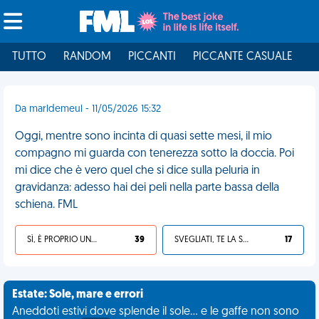
TUTTO
RANDOM
PICCANTI
PICCANTE CASUALE
I
Da marldemeul - 11/05/2026 15:32
Oggi, mentre sono incinta di quasi sette mesi, il mio
compagno mi guarda con tenerezza sotto la doccia. Poi
mi dice che è vero quel che si dice sulla peluria in
gravidanza: adesso hai dei peli nella parte bassa della
schiena. FML
SÌ, È PROPRIO UNA VDM!
39
SVEGLIATI, TE LA SEI CERCATA!
17
Estate: Sole, mare e errori
Aneddoti estivi dove splende il sole... e le gaffe non sono