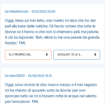
Da MatahiElodie - 11/03/2025 05:00
Oggi, stesa sul mio letto, mio marito mi dice che ho dei
peli alla base delle natiche. Gli faccio notare che tutte le
donne ce li hanno e che non si chiamano peli, ma peluria.
A ciò lui risponde: "Beh, allora tu hai una peluria da grande
freddo." FML
SÌ, È PROPRIO UNA VDM!
0
SVEGLIATI, TE LA SEI CERCATA!
0
Da lyliie33000 - 25/08/2025 19:31
Oggi, sono incinta di otto mesi e mezzo e il mio ragazzo
mi ha chiesto di sposarlo sotto la doccia 'per non
sporcare tutto se mi si fossero rotte le acque nel salotto
per l'emozione'. FML