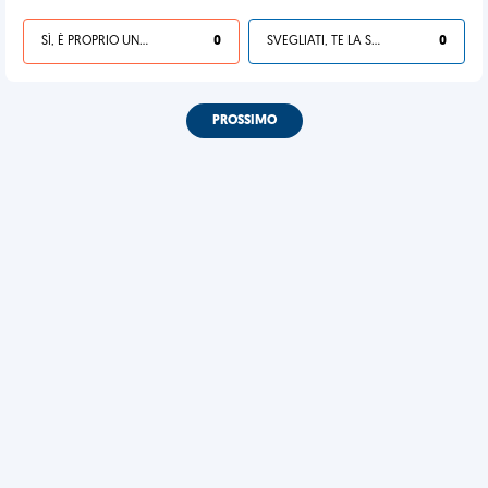
SÌ, È PROPRIO UNA VDM!
0
SVEGLIATI, TE LA SEI CERCATA!
0
PROSSIMO