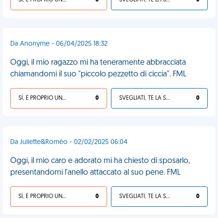
SÌ, È PROPRIO UNA VDM!
0
SVEGLIATI, TE LA SEI CERCATA!
0
Da Anonyme - 06/04/2025 18:32
Oggi, il mio ragazzo mi ha teneramente abbracciata
chiamandomi il suo "piccolo pezzetto di ciccia". FML
SÌ, È PROPRIO UNA VDM!
0
SVEGLIATI, TE LA SEI CERCATA!
0
Da Juliette&Roméo - 02/02/2025 06:04
Oggi, il mio caro e adorato mi ha chiesto di sposarlo,
presentandomi l'anello attaccato al suo pene. FML
SÌ, È PROPRIO UNA VDM!
0
SVEGLIATI, TE LA SEI CERCATA!
0