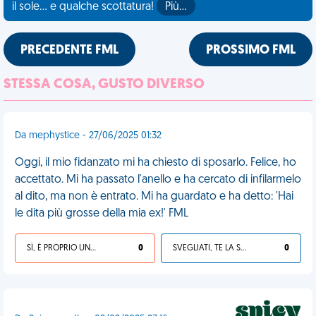
il sole... e qualche scottatura!
Più…
PRECEDENTE FML
PROSSIMO FML
STESSA COSA, GUSTO DIVERSO
Da mephystice - 27/06/2025 01:32
Oggi, il mio fidanzato mi ha chiesto di sposarlo. Felice, ho
accettato. Mi ha passato l'anello e ha cercato di infilarmelo
al dito, ma non è entrato. Mi ha guardato e ha detto: 'Hai
le dita più grosse della mia ex!' FML
SÌ, È PROPRIO UNA VDM!
0
SVEGLIATI, TE LA SEI CERCATA!
0