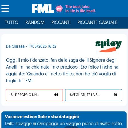
TUTTO
RANDOM
PICCANTI
PICCANTE CASUALE
I
Da Claraaa - 11/05/2026 16:32
Oggi, il mio fidanzato, fan della saga de 'Il Signore degli
Anelli', mi ha chiamata 'mio prezioso'. Ero felice finché ha
aggiunto: 'Quando ci metto il dito, non ho più voglia di
toglierlo'. FML
SÌ, È PROPRIO UNA VDM!
44
SVEGLIATI, TE LA SEI CERCATA!
19
Vacanze estive: Sole e sbadataggini
Dalle spiagge ai campeggi, un viaggio pieno di risate sotto