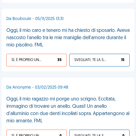
Da Bouboule - 05/11/2025 13:31
Oggi, il mio caro e tenero mi ha chiesto di sposarlo. Aveva
nascosto l'anello tra le mie maniglie dell'amore durante il
mio pisolino. FML
SÌ, È PROPRIO UNA VDM!
35
SVEGLIATI, TE LA SEI CERCATA!
15
Da Anonyme - 03/02/2025 09:48
Oggi, il mio ragazzo mi porge uno scrigno. Eccitata,
immagino di trovare un anello. Quasi! Un anello
d'alluminio con due denti incollati sopra. Appartengono al
mio amante. FML