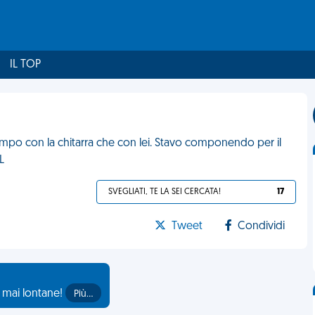
IL TOP
empo con la chitarra che con lei. Stavo componendo per il
L
SVEGLIATI, TE LA SEI CERCATA!
17
Tweet
Condividi
o mai lontane!
Più…