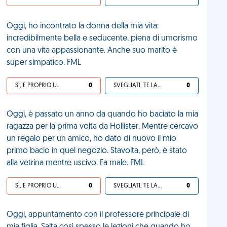
Oggi, ho incontrato la donna della mia vita:
incredibilmente bella e seducente, piena di umorismo
con una vita appassionante. Anche suo marito è
super simpatico. FML
SÌ, È PROPRIO UNA VDM!
0
SVEGLIATI, TE LA SEI CERCATA!
0
Oggi, è passato un anno da quando ho baciato la mia
ragazza per la prima volta da Hollister. Mentre cercavo
un regalo per un amico, ho dato di nuovo il mio
primo bacio in quel negozio. Stavolta, però, è stato
alla vetrina mentre uscivo. Fa male. FML
SÌ, È PROPRIO UNA VDM!
0
SVEGLIATI, TE LA SEI CERCATA!
0
Oggi, appuntamento con il professore principale di