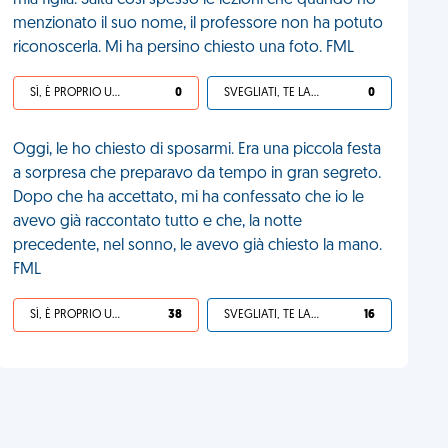
mia figlia. Salta così spesso le lezioni che quando ho
menzionato il suo nome, il professore non ha potuto
riconoscerla. Mi ha persino chiesto una foto. FML
SÌ, È PROPRIO UNA VDM!
0
SVEGLIATI, TE LA SEI CERCATA!
0
Oggi, le ho chiesto di sposarmi. Era una piccola festa
a sorpresa che preparavo da tempo in gran segreto.
Dopo che ha accettato, mi ha confessato che io le
avevo già raccontato tutto e che, la notte
precedente, nel sonno, le avevo già chiesto la mano.
FML
SÌ, È PROPRIO UNA VDM!
38
SVEGLIATI, TE LA SEI CERCATA!
16