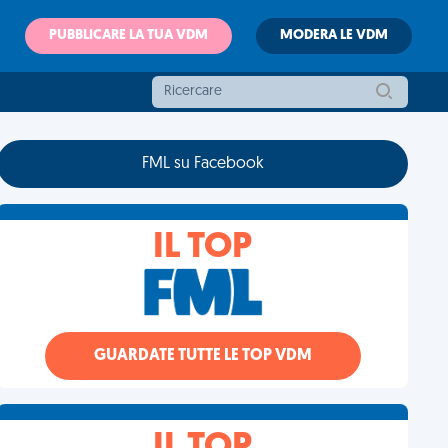
PUBBLICARE LA TUA VDM
MODERA LE VDM
FML su Facebook
IL TOP
GUARDATE TUTTE LE TOP VDM