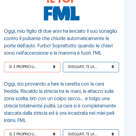
IL TOP
Oggi, mio figlio di due anni ha lanciato il suo sonaglio
contro il pulsante che chiude automaticamente le
porte dell'auto. Furbo! Soprattutto quando le chiavi
sono nell'accensione e la mamma è fuori. FML
SÌ, È PROPRIO UNA VDM!
0
SVEGLIATI, TE LA SEI CERCATA!
0
Oggi, sto provando a fare la ceretta con la cera
fredda. Riscaldo la striscia tra le mani, la attacco sulla
zona scelta, tiro con un colpo secco... e tolgo una
striscia totalmente pulita. La cera si è completamente
staccata dalla striscia ed è ora incastrata nei miei peli
intimi. FML
SÌ, È PROPRIO UNA VDM!
0
SVEGLIATI, TE LA SEI CERCATA!
0